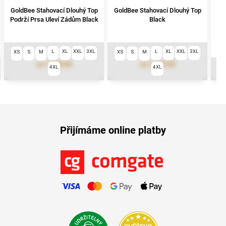
GoldBee Stahovací Dlouhý Top
GoldBee Stahovací Dlouhý Top
Go
Podrží Prsa Uleví Zádům Black
Black
L
XL
XXL
3XL
L
XL
XXL
3XL
XS
S
M
XS
S
M
1 790 Kč
1 390 Kč
od
od
4XL
4XL
X
Přijímáme online platby