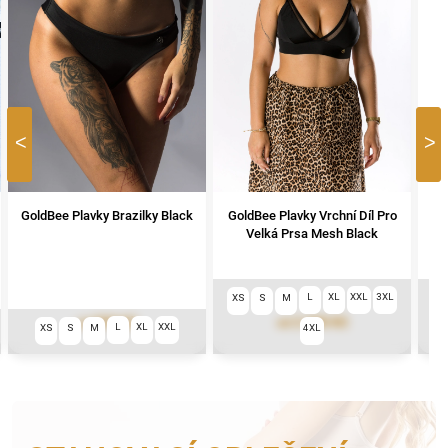
Previous
Nex
GoldBee Plavky Brazilky Black
GoldBee Plavky Vrchní Díl Pro
Go
Velká Prsa Mesh Black
L
XL
XXL
3XL
XS
S
M
X
999 Kč
2 490 Kč
od
od
L
XL
XXL
XS
S
M
4XL