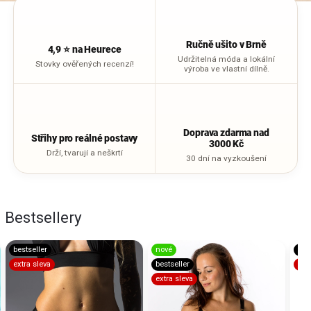
Ručně ušito v Brně
4,9 ⭐ na Heurece
Udržitelná móda a lokální
Stovky ověřených recenzí!
výroba ve vlastní dílně.
Doprava zdarma nad
Střihy pro reálné postavy
3000 Kč
Drží, tvarují a neškrtí
30 dní na vyzkoušení
Bestsellery
bestseller
nové
bes
extra sleva
bestseller
ext
extra sleva