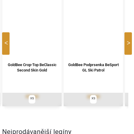
Previous
Nex
GoldBee Crop-Top BeClassic
GoldBee Podprsenka BeSport
G
Second Skin Gold
GL Ski Patrol
972 Kč
239 Kč
XS
XS
Nejprodávanější legíny