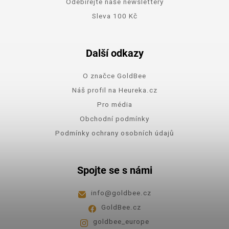
Odebírejte naše newslettery
Sleva 100 Kč
Další odkazy
O značce GoldBee
Náš profil na Heureka.cz
Pro média
Obchodní podmínky
Podmínky ochrany osobních údajů
Spojte se s námi
info
@
goldbee.cz
GoldBee.cz
goldbee_europe