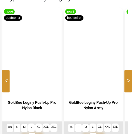
nové
nové
nov
bestseller
bestseller
Previous
Nex
GoldBee Legíny Push-Up Pro
GoldBee Legíny Push-Up Pro
G
Nylon Black
Nylon Army
L
XL
XXL
3XL
L
XL
XXL
3XL
XS
S
M
XS
S
M
X