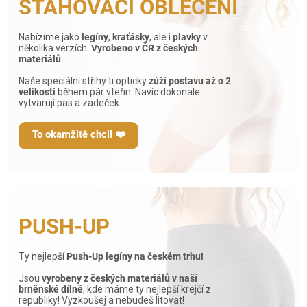
STAHOVACÍ OBLEČENÍ
Nabízíme jako
legíny
,
kraťásky
, ale i
plavky
v
několika verzích.
Vyrobeno v ČR z českých
materiálů
.
Naše speciální střihy ti opticky
zúží postavu až o 2
velikosti
během pár vteřin. Navíc dokonale
vytvarují pas a zadeček.
To okamžitě chci! ❤️
PUSH-UP
Ty nejlepší
Push-Up legíny na českém trhu!
Jsou
vyrobeny z českých materiálů v naší
brněnské dílně
, kde máme ty nejlepší krejčí z
republiky! Vyzkoušej a nebudeš litovat!