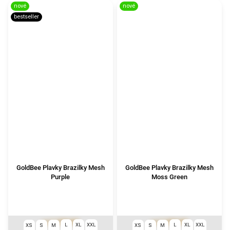
nové
nové
bestseller
GoldBee Plavky Brazilky Mesh
GoldBee Plavky Brazilky Mesh
Purple
Moss Green
1 290 Kč
1 290 Kč
od
od
L
XL
XXL
L
XL
XXL
XS
S
M
XS
S
M