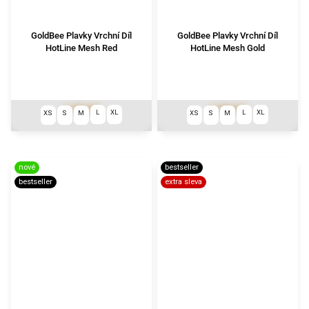
GoldBee Plavky Vrchní Díl
GoldBee Plavky Vrchní Díl
HotLine Mesh Red
HotLine Mesh Gold
1 790 Kč
1 790 Kč
L
XL
L
XL
XS
S
M
XS
S
M
nové
bestseller
bestseller
extra sleva