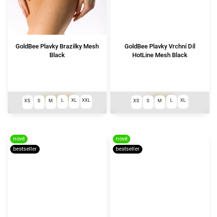
GoldBee Plavky Brazilky Mesh
GoldBee Plavky Vrchní Díl
Black
HotLine Mesh Black
1 290 Kč
1 790 Kč
od
L
XL
XXL
L
XL
XS
S
M
XS
S
M
nové
nové
bestseller
bestseller