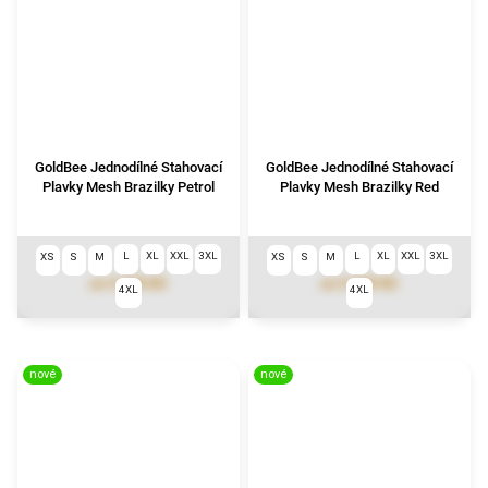
GoldBee Jednodílné Stahovací
GoldBee Jednodílné Stahovací
Plavky Mesh Brazilky Petrol
Plavky Mesh Brazilky Red
L
XL
XXL
3XL
L
XL
XXL
3XL
XS
S
M
XS
S
M
3 290 Kč
3 290 Kč
od
od
4XL
4XL
nové
nové