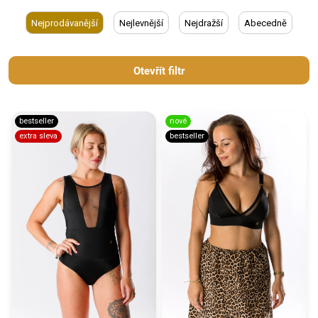
Nejprodávanější
Nejlevnější
Nejdražší
Abecedně
Otevřít filtr
bestseller
nové
extra sleva
bestseller