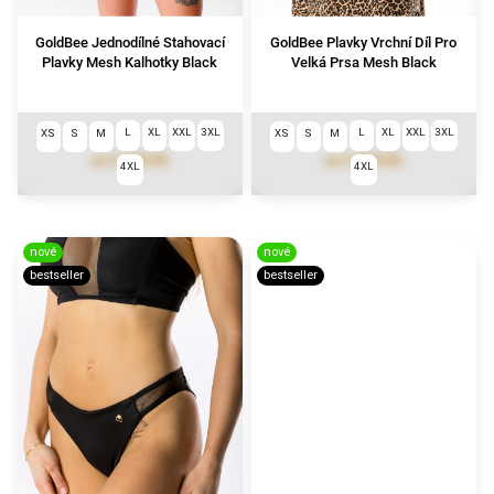
GoldBee Jednodílné Stahovací
GoldBee Plavky Vrchní Díl Pro
Plavky Mesh Kalhotky Black
Velká Prsa Mesh Black
L
XL
XXL
3XL
L
XL
XXL
3XL
XS
S
M
XS
S
M
3 290 Kč
2 490 Kč
od
od
4XL
4XL
nové
nové
bestseller
bestseller