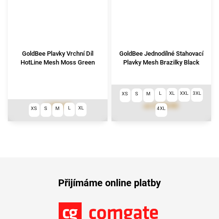
GoldBee Plavky Vrchní Díl
GoldBee Jednodílné Stahovací
HotLine Mesh Moss Green
Plavky Mesh Brazilky Black
L
XL
XXL
3XL
XS
S
M
1 790 Kč
3 290 Kč
od
L
XL
XS
S
M
4XL
Přijímáme online platby