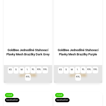
GoldBee Jednodílné Stahovací
GoldBee Jednodílné Stahovací
Plavky Mesh Brazilky Dark Grey
Plavky Mesh Brazilky Purple
L
XL
XXL
3XL
L
XL
XXL
3XL
XS
S
M
XS
S
M
3 290 Kč
3 290 Kč
od
od
4XL
4XL
nové
nové
bestseller
bestseller