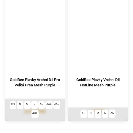
GoldBee Plavky Vrchní Díl Pro
GoldBee Plavky Vrchní Díl
Velká Prsa Mesh Purple
HotLine Mesh Purple
L
XL
XXL
3XL
XS
S
M
2 490 Kč
1 790 Kč
od
L
XL
4XL
XS
S
M