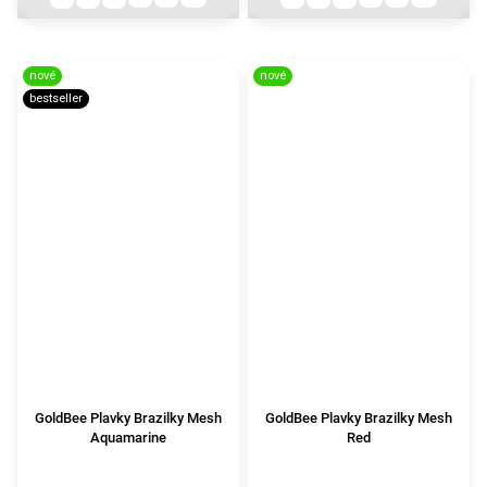
nové
nové
bestseller
GoldBee Plavky Brazilky Mesh
GoldBee Plavky Brazilky Mesh
Aquamarine
Red