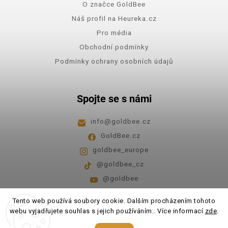
O značce GoldBee
Náš profil na Heureka.cz
Pro média
Obchodní podmínky
Podmínky ochrany osobních údajů
Spojte se s námi
info
@
goldbee.cz
GoldBee.cz
goldbee_europe
@goldbee_cz
@goldbee
Pondělí - pátek
8:00-14:00
Tento web používá soubory cookie. Dalším procházením tohoto
webu vyjadřujete souhlas s jejich používáním.. Více informací
zde
.