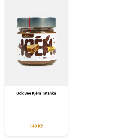
GoldBee Kjém Tatanka
149 Kč