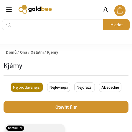
Hledat
Domů
/
Ona
/
Ostatní
/
Kjémy
Kjémy
Nejprodávanější
Nejlevnější
Nejdražší
Abecedně
Otevřít filtr
bestseller