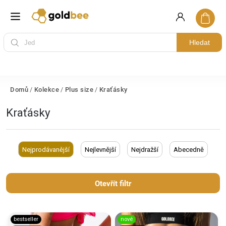
Hledat
Domů
/
Kolekce
/
Plus size
/
Kraťásky
Kraťásky
Nejprodávanější
Nejlevnější
Nejdražší
Abecedně
Otevřít filtr
bestseller
nové