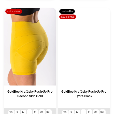
extra sleva
bestseller
extra sleva
GoldBee Kraťásky Push-Up Pro
GoldBee Kraťásky Push-Up Pro
Second Skin Gold
Lycra Black
L
XL
XXL
3XL
L
XL
XXL
3XL
XS
S
M
XS
S
M