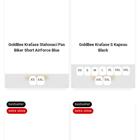
GoldBee Kraťase Stahovací Pas
GoldBee Kraťase S Kapsou
Biker Short AirForce Blue
Black
L
XL
XXL
3XL
XS
S
M
1 273 Kč
1 690 Kč
od
od
XS
4XL
4XL
5XL
bestseller
bestseller
extra sleva
extra sleva