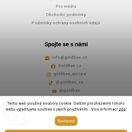
Pro média
Obchodní podmínky
Podmínky ochrany osobních údajů
Spojte se s námi
info
@
goldbee.cz
GoldBee.cz
goldbee_europe
@goldbee_cz
@goldbee
Pondělí - pátek
8:00-14:00
Tento web používá soubory cookie. Dalším procházením tohoto
webu vyjadřujete souhlas s jejich používáním.. Více informací
zde
.
Copyright 2026
GoldBee
. Všechna práva vyhrazena.
Nastavení
Upravit nastavení cookies