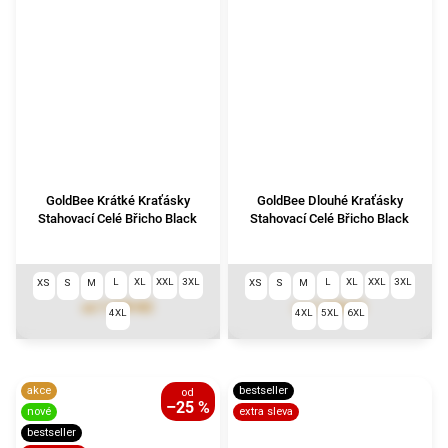
GoldBee Krátké Kraťásky
GoldBee Dlouhé Kraťásky
Stahovací Celé Břicho Black
Stahovací Celé Břicho Black
L
XL
XXL
3XL
L
XL
XXL
3XL
XS
S
M
XS
S
M
1 699 Kč
1 799 Kč
od
od
4XL
4XL
5XL
6XL
akce
bestseller
od
–25 %
nové
extra sleva
bestseller