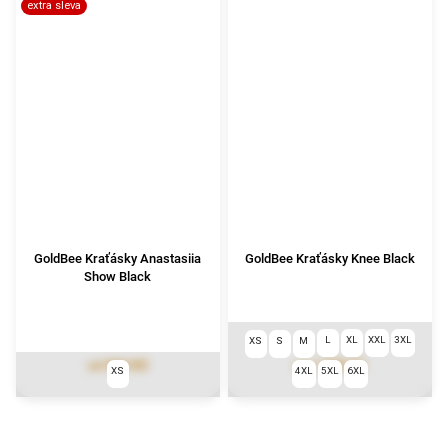
extra sleva
GoldBee Kraťásky Anastasiia
GoldBee Kraťásky Knee Black
Show Black
L
XL
XXL
3XL
XS
S
M
966 Kč
1 590 Kč
od
od
XS
4XL
5XL
6XL