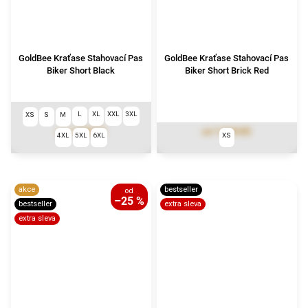
GoldBee Kraťase Stahovací Pas
GoldBee Kraťase Stahovací Pas
Biker Short Black
Biker Short Brick Red
L
XL
XXL
3XL
XS
S
M
1 699 Kč
1 018 Kč
od
od
4XL
5XL
6XL
XS
akce
bestseller
od
–25 %
bestseller
extra sleva
extra sleva