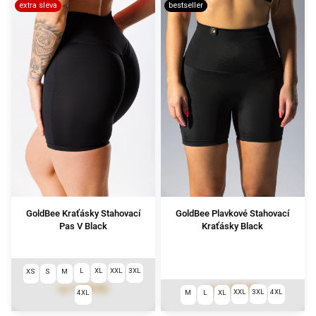
extra sleva
bestseller
GoldBee Kraťásky Stahovací
GoldBee Plavkové Stahovací
Pas V Black
Kraťásky Black
L
XL
XXL
3XL
XS
S
M
1 690 Kč
1 490 Kč
od
od
XXL
3XL
4XL
4XL
M
L
XL