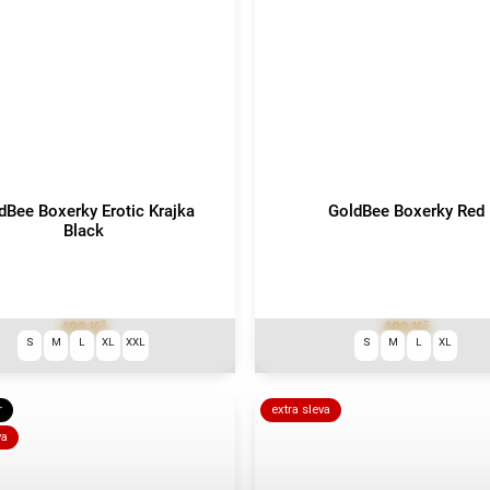
dBee Boxerky Erotic Krajka
GoldBee Boxerky Red
Black
499 Kč
499 Kč
S
M
L
XL
XXL
S
M
L
XL
r
extra sleva
va