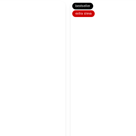
bestseller
extra sleva