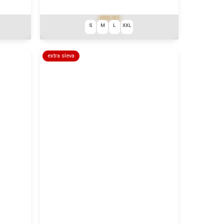
499 Kč
S
M
L
XXL
extra sleva