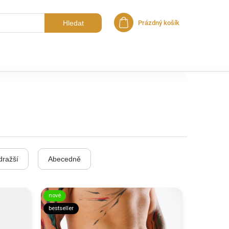
Hledat
Prázdný košík
Nákupní košík
dražší
Abecedně
nové
bestseller