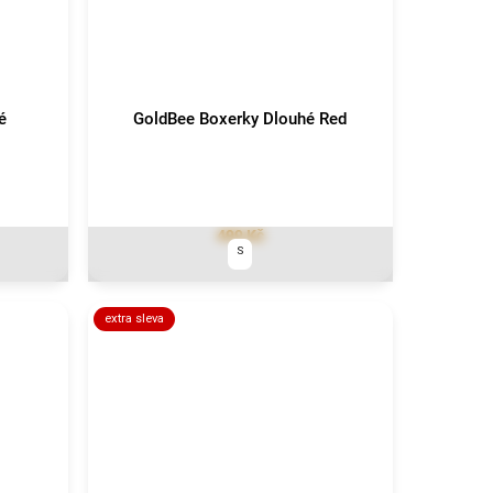
é
GoldBee Boxerky Dlouhé Red
499 Kč
S
extra sleva