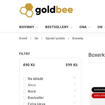
NOVINKY
BESTSELLERY
ONA
ON
Domů
/
On
/
Spodní prádlo
/
Boxerky
FILTRY
Boxerk
490
Kč
599
Kč
22
Na skladě
0
Akce
bestselle
6
Nové
extra sle
11
Bestseller
17
Extra sleva