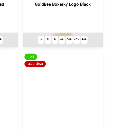
ed
GoldBee Boxerky Logo Black
499 Kč
od
XL
S
M
L
XL
XXL
3XL
4XL
nové
extra sleva