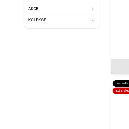
AKCE
KOLEKCE
bestselle
extra sle