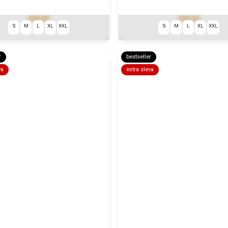
499 Kč
499 Kč
S
M
L
XL
XXL
S
M
L
XL
XXL
r
bestseller
va
extra sleva