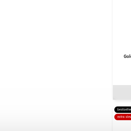
Gol
bestselle
extra sle