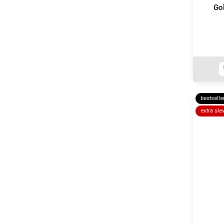
Go
bestselle
extra sle