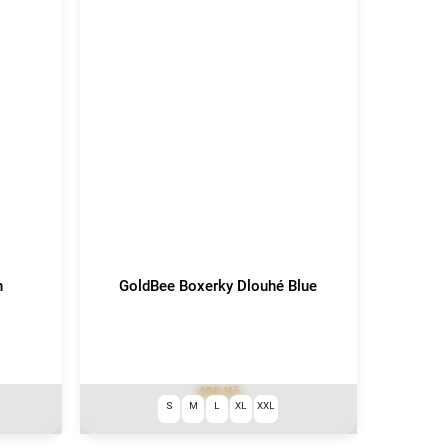
n
GoldBee Boxerky Dlouhé Blue
499 Kč
S
M
L
XL
XXL