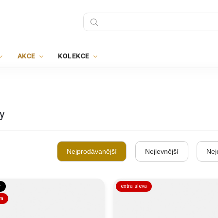
AKCE
KOLEKCE
y
Nejprodávanější
Nejlevnější
Nej
r
extra sleva
va