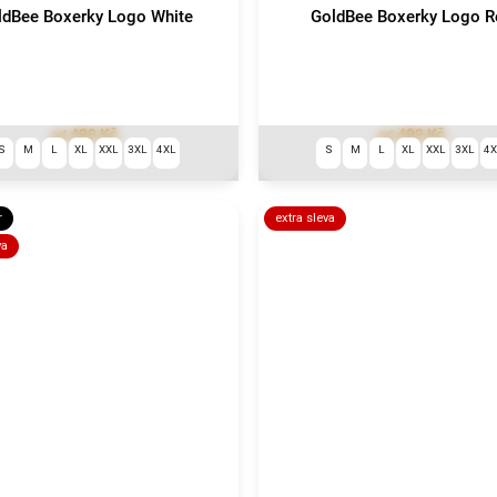
ldBee Boxerky Logo White
GoldBee Boxerky Logo R
499 Kč
499 Kč
od
od
S
M
L
XL
XXL
3XL
4XL
S
M
L
XL
XXL
3XL
4
r
extra sleva
va