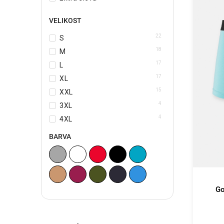
VELIKOST
22
S
18
M
17
L
17
XL
15
XXL
4
3XL
4
4XL
BARVA
Go