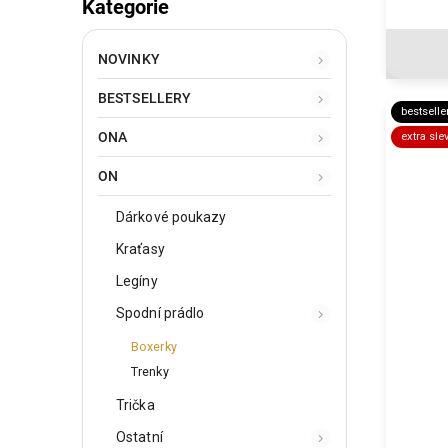
Kategorie
NOVINKY
BESTSELLERY
bestselle
ONA
extra sle
ON
Dárkové poukazy
Kraťasy
Legíny
Spodní prádlo
Boxerky
Trenky
Trička
Ostatní