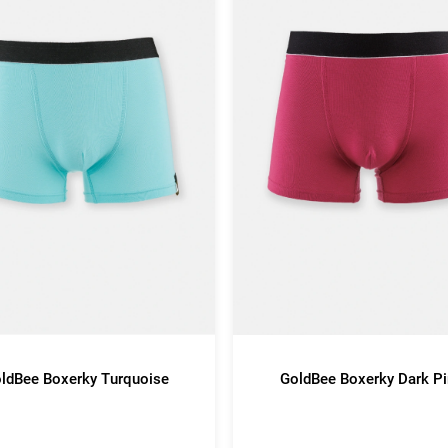
ldBee Boxerky Turquoise
GoldBee Boxerky Dark P