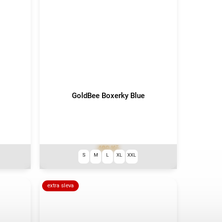
GoldBee Boxerky Blue
499 Kč
S
M
L
XL
XXL
extra sleva