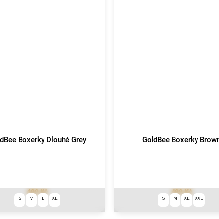
dBee Boxerky Dlouhé Grey
GoldBee Boxerky Brow
499 Kč
499 Kč
S
M
L
XL
S
M
XL
XXL