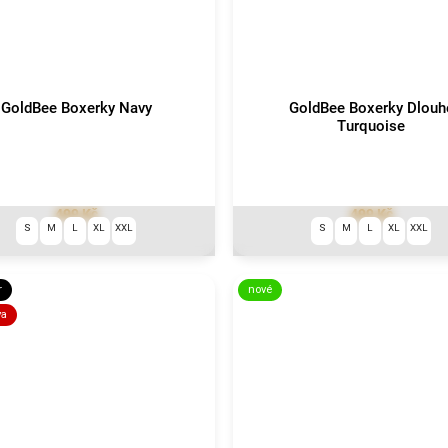
GoldBee Boxerky Navy
GoldBee Boxerky Dlouh
Turquoise
499 Kč
499 Kč
S
M
L
XL
XXL
S
M
L
XL
XXL
r
nové
va