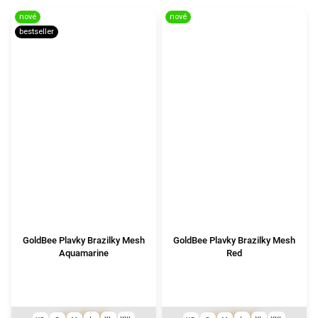
nové
nové
bestseller
GoldBee Plavky Brazilky Mesh
GoldBee Plavky Brazilky Mesh
Aquamarine
Red
1 290 Kč
1 290 Kč
od
od