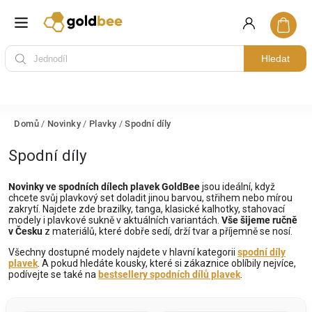
Hledat
Domů
/
Novinky
/
Plavky
/
Spodní díly
Spodní díly
Novinky ve spodních dílech plavek GoldBee
jsou ideální, když
chcete svůj plavkový set doladit jinou barvou, střihem nebo mírou
zakrytí. Najdete zde brazilky, tanga, klasické kalhotky, stahovací
modely i plavkové sukně v aktuálních variantách.
Vše šijeme ručně
v Česku
z materiálů, které dobře sedí, drží tvar a příjemně se nosí.
Všechny dostupné modely najdete v hlavní kategorii
spodní díly
plavek
. A pokud hledáte kousky, které si zákaznice oblíbily nejvíce,
podívejte se také na
bestsellery spodních dílů plavek
.