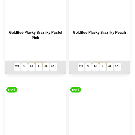
GoldBee Plavky Brazilky Pastel
GoldBee Plavky Brazilky Peach
Pink
999 Kč
999 Kč
od
od
L
XL
XXL
L
XL
XXL
XS
S
M
XS
S
M
nové
nové