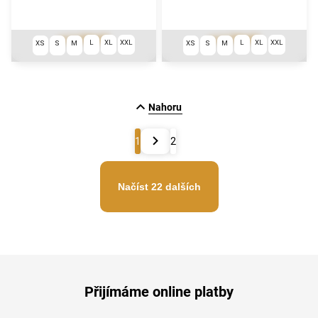
1 290 Kč
1 790 Kč
od
od
L
XL
XXL
L
XL
XXL
XS
S
M
XS
S
M
Nahoru
1
2
Načíst 22 dalších
Přijímáme online platby