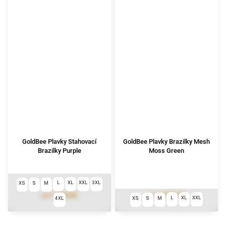
GoldBee Plavky Stahovací
GoldBee Plavky Brazilky Mesh
Brazilky Purple
Moss Green
L
XL
XXL
3XL
XS
S
M
1 390 Kč
1 290 Kč
od
od
L
XL
XXL
4XL
XS
S
M