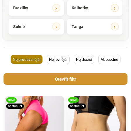
Brazilky
Kalhotky
Sukně
Tanga
Nejprodávanější
Nejlevnější
Nejdražší
Abecedně
Otevřít filtr
nové
nové
bestseller
bestseller