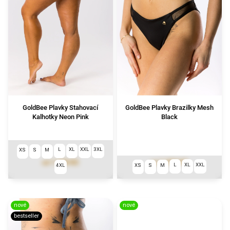
GoldBee Plavky Stahovací
GoldBee Plavky Brazilky Mesh
Kalhotky Neon Pink
Black
L
XL
XXL
3XL
XS
S
M
1 390 Kč
1 290 Kč
od
od
L
XL
XXL
4XL
XS
S
M
nové
nové
bestseller