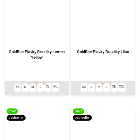
GoldBee Plavky Brazilky Lemon
GoldBee Plavky Brazilky Lilac
Yellow
999 Kč
999 Kč
od
od
L
XL
XXL
L
XL
XXL
XS
S
M
XS
S
M
nové
nové
bestseller
bestseller