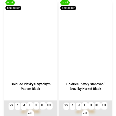
nové
nové
bestseller
bestseller
GoldBee Plavky S Vysokým
GoldBee Plavky Stahovací
Pasem Black
Brazilky Korzet Black
L
XL
XXL
3XL
L
XL
XXL
3XL
XS
S
M
XS
S
M
1 190 Kč
1 390 Kč
od
od
4XL
4XL