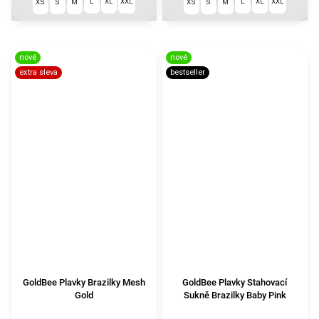
L
XL
XXL
L
XL
XXL
XS
S
M
XS
S
M
nové
nové
extra sleva
bestseller
GoldBee Plavky Brazilky Mesh
GoldBee Plavky Stahovací
Gold
Sukně Brazilky Baby Pink