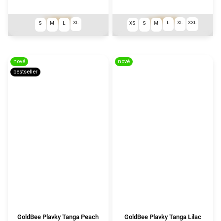
1 790 Kč
999 Kč
od
XL
L
XL
XXL
S
M
L
XS
S
M
nové
nové
bestseller
GoldBee Plavky Tanga Peach
GoldBee Plavky Tanga Lilac