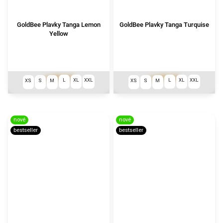
GoldBee Plavky Tanga Lemon
GoldBee Plavky Tanga Turquise
Yellow
999 Kč
999 Kč
od
od
L
XL
XXL
L
XL
XXL
XS
S
M
XS
S
M
nové
nové
bestseller
bestseller