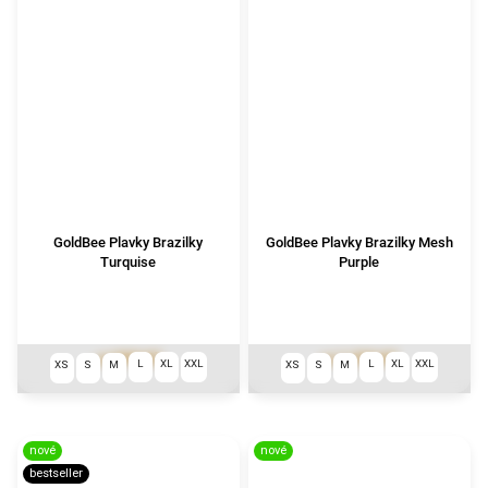
GoldBee Plavky Brazilky
GoldBee Plavky Brazilky Mesh
Turquise
Purple
999 Kč
1 290 Kč
od
od
L
XL
XXL
L
XL
XXL
XS
S
M
XS
S
M
nové
nové
bestseller