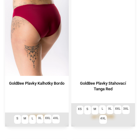
GoldBee Plavky Kalhotky Bordo
GoldBee Plavky Stahovací
Tanga Red
L
XL
XXL
3XL
XS
S
M
999 Kč
1 290 Kč
od
od
XL
XXL
4XL
S
M
L
4XL