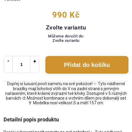
990 Kč
Zvolte variantu
Můžeme doručit do:
Zvolte variantu
Přidat do košíku
Dopřej si luxusní pocit sametu na své pokožce! ✨ Tyto nádherné
brazilky mají lichotivý střih do V na zadní straně s jemným
nařasením, které krásně zvýrazní tvé křivky. Dostupné v 5 různých
barvách 🎨 Možnost kombinace s vrchním dílem pro dokonalý set
👙 Modelka nosí velikost S a měří 157 cm.
Detailní popis produktu