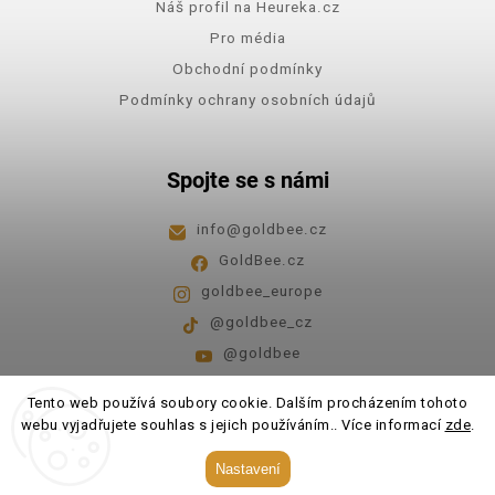
Náš profil na Heureka.cz
Pro média
Obchodní podmínky
Podmínky ochrany osobních údajů
Spojte se s námi
info
@
goldbee.cz
GoldBee.cz
goldbee_europe
@goldbee_cz
@goldbee
Pondělí - pátek
8:00-14:00
Tento web používá soubory cookie. Dalším procházením tohoto
webu vyjadřujete souhlas s jejich používáním.. Více informací
zde
.
Copyright 2026
GoldBee
. Všechna práva vyhrazena.
Nastavení
Upravit nastavení cookies