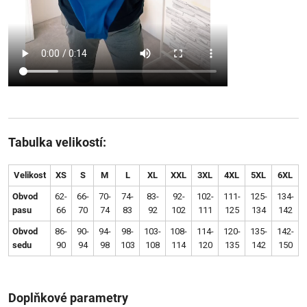
Tabulka velikostí:
Velikost
XS
S
M
L
XL
XXL
3XL
4XL
5XL
6XL
Obvod
62-
66-
70-
74-
83-
92-
102-
111-
125-
134-
pasu
66
70
74
83
92
102
111
125
134
142
Obvod
86-
90-
94-
98-
103-
108-
114-
120-
135-
142-
sedu
90
94
98
103
108
114
120
135
142
150
Doplňkové parametry