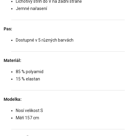
Lichotivý střih do V na zadní straně
Jemné nařasení
Pas:
Dostupné v 5 různých barvách
Materiál:
85 % polyamid
15 % elastan
Modelka:
Nosí velikost S
Měří 157 cm