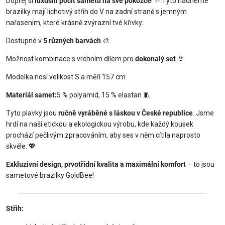
Dopřej si
luxusní pocit sametu na své pokožce
!
✨
Tyto nádherné
brazilky mají lichotivý střih do V na zadní straně s jemným
nařasením, které krásně zvýrazní tvé křivky.
Dostupné v
5 různých barvách
🎨
Možnost kombinace s vrchním dílem pro
dokonalý set
👙
Modelka nosí velikost S a měří 157 cm.
Materiál samet:
5 % polyamid, 15 % elastan
🧵
Tyto plavky jsou
ručně vyráběné s láskou v České republice
. Jsme
hrdí na naši etickou a ekologickou výrobu, kde každý kousek
prochází pečlivým zpracováním, aby ses v něm cítila naprosto
skvěle.
💖
Exkluzivní design, prvotřídní kvalita a maximální komfort
– to jsou
sametové brazilky GoldBee!
Střih: