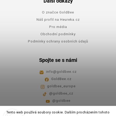
Další odkazy
O značce GoldBee
Náš profil na Heureka.cz
Pro média
Obchodní podmínky
Podmínky ochrany osobních údajů
Spojte se s námi
info
@
goldbee.cz
GoldBee.cz
goldbee_europe
@goldbee_cz
@goldbee
Pondělí - pátek
8:00-14:00
Tento web používá soubory cookie. Dalším procházením tohoto