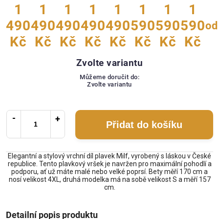
1
1
1
1
1
1
1
1
490
490
490
490
490
590
590
590
od
Kč
Kč
Kč
Kč
Kč
Kč
Kč
Kč
Zvolte variantu
Můžeme doručit do:
Zvolte variantu
Přidat do košíku
Elegantní a stylový vrchní díl plavek Milf, vyrobený s láskou v České
republice. Tento plavkový vršek je navržen pro maximální pohodlí a
podporu, ať už máte malé nebo velké poprsí. Bety měří 170 cm a
nosí velikost 4XL, druhá modelka má na sobě velikost S a měří 157
cm.
Detailní popis produktu