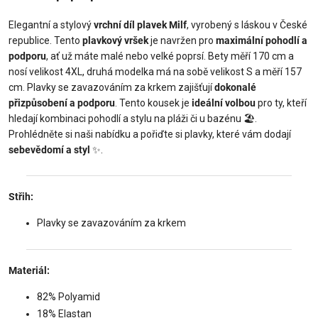
Elegantní a stylový
vrchní díl plavek Milf
, vyrobený s láskou v České
republice. Tento
plavkový vršek
je navržen pro
maximální pohodlí a
podporu
, ať už máte malé nebo velké poprsí. Bety měří 170 cm a
nosí velikost 4XL, druhá modelka má na sobě velikost S a měří 157
cm. Plavky se zavazováním za krkem zajišťují
dokonalé
přizpůsobení a podporu
. Tento kousek je
ideální volbou
pro ty, kteří
hledají kombinaci pohodlí a stylu na pláži či u bazénu 🏖️.
Prohlédněte si naši nabídku a pořiďte si plavky, které vám dodají
sebevědomí a styl
✨.
Střih:
Plavky se zavazováním za krkem
Materiál:
82% Polyamid
18% Elastan