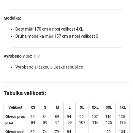
Modelka:
Bety měří 170 cm a nosí velikost 4XL
Druhá modelka měří 157 cm a nosí velikost S
Vyrobeno v ČR:
🇨🇿
Vyrobeno s láskou v České republice
Tabulka velikostí:
Velikost
XS
S
M
L
XL
XXL
3XL
4XL
Obvod přes
79-
84-
89-
94-
99-
107-
116-
125-
prsa
84
89
94
99
107
116
125
136
Obvod pod
69-
74-
79-
84-
99-
104-