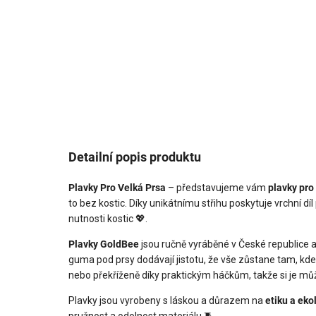
Detailní popis produktu
Plavky Pro Velká Prsa
– představujeme vám
plavky pro
to bez kostic. Díky unikátnímu střihu poskytuje vrchní d
nutnosti kostic 💖.
Plavky GoldBee
jsou ručně vyráběné v České republice a
guma pod prsy dodávají jistotu, že vše zůstane tam, kd
nebo překříženě díky praktickým háčkům, takže si je můž
Plavky jsou vyrobeny s láskou a důrazem na
etiku a eko
pružnost a odolnost materiálu 🧵.