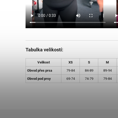
Tabulka velikostí:
Velikost
XS
S
M
Obvod přes prsa
79-84
84-89
89-94
Obvod pod prsy
69-74
74-79
79-84