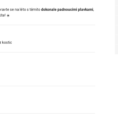
pravte se na léto s těmito
dokonale padnoucími plavkami
,
te! ☀️
 kostic