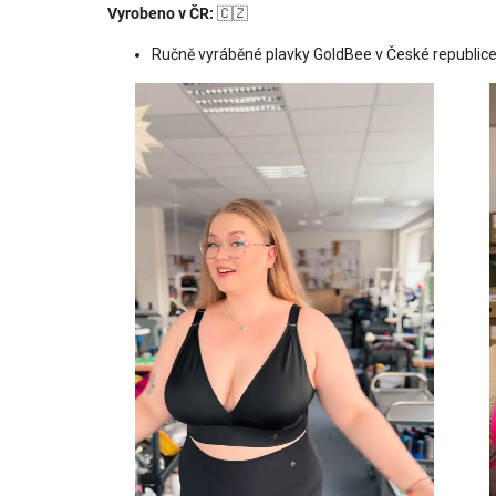
Vyrobeno v ČR:
🇨🇿
Ručně vyráběné plavky GoldBee v České republic