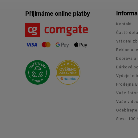
Informa
Přijímáme online platby
Kontakt
Časté dot
Vrácení zb
Reklamac
Doprava a 
Dárkové p
Výdejní mí
Prodejna 
Vaše foto
Vaše vide
Odebírejte
Sleva 100 