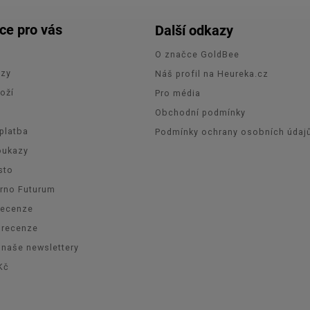
ce pro vás
Další odkazy
O značce GoldBee
azy
Náš profil na Heureka.cz
oží
Pro média
e
Obchodní podmínky
platba
Podmínky ochrany osobních údaj
oukazy
sto
Brno Futurum
recenze
orecenze
 naše newslettery
Kč