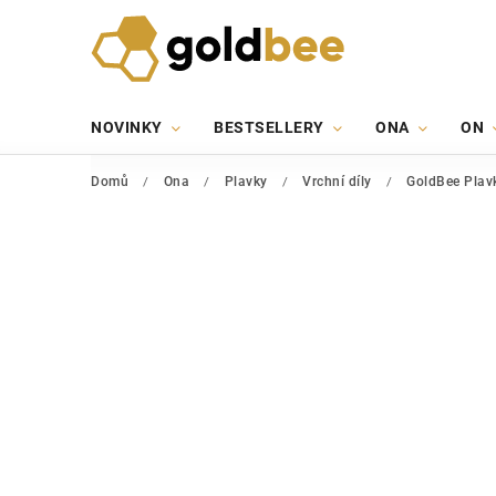
NOVINKY
BESTSELLERY
ONA
ON
Domů
/
Ona
/
Plavky
/
Vrchní díly
/
GoldBee Plavk