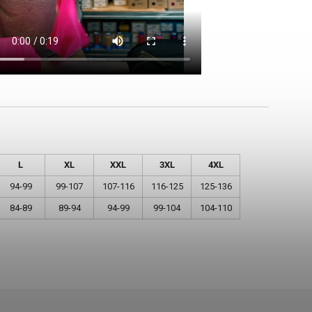
L
XL
XXL
3XL
4XL
94-99
99-107
107-116
116-125
125-136
84-89
89-94
94-99
99-104
104-110