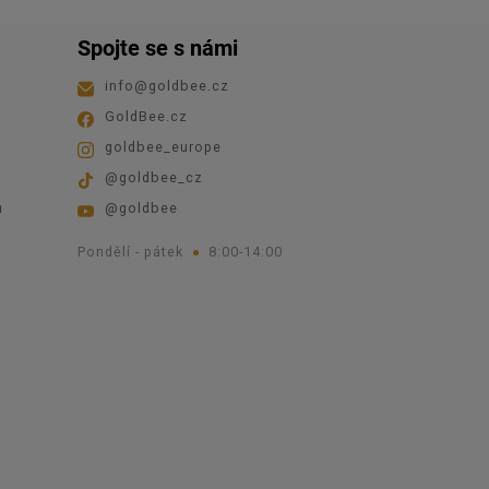
Spojte se s námi
info
@
goldbee.cz
GoldBee.cz
goldbee_europe
@goldbee_cz
ů
@goldbee
Pondělí - pátek
8:00-14:00