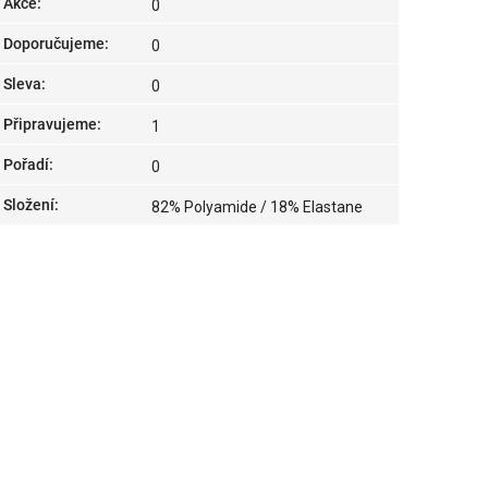
Akce
:
0
Doporučujeme
:
0
Sleva
:
0
Připravujeme
:
1
Pořadí
:
0
Složení
:
82% Polyamide / 18% Elastane