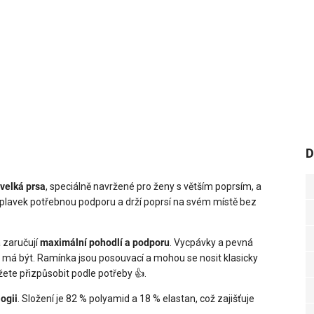
D
 velká prsa
, speciálně navržené pro ženy s větším poprsím, a
íl plavek potřebnou podporu a drží poprsí na svém místě bez
 zaručují
maximální pohodlí a podporu
. Vycpávky a pevná
e má být. Ramínka jsou posouvací a mohou se nosit klasicky
ete přizpůsobit podle potřeby 👍.
logii
. Složení je 82 % polyamid a 18 % elastan, což zajišťuje