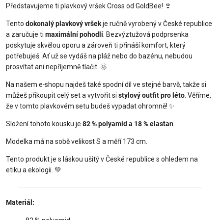
Představujeme ti plavkový vršek Cross od GoldBee! 👙
Tento
dokonalý plavkový vršek
je ručně vyrobený v České republice
a zaručuje ti
maximální pohodlí
. Bezvýztužová podprsenka
poskytuje skvělou oporu a zároveň ti přináší komfort, který
potřebuješ. Ať už se vydáš na pláž nebo do bazénu, nebudou
prosvítat ani nepříjemně tlačit. 🌞
Na našem e‑shopu najdeš také spodní díl ve stejné barvě, takže si
můžeš přikoupit celý set a vytvořit si
stylový outfit pro léto
. Věříme,
že v tomto plavkovém setu budeš vypadat ohromně! ✨
Složení tohoto kousku je
82 % polyamid a 18 % elastan
.
Modelka má na sobě velikost S a měří 173 cm.
Tento produkt je s láskou ušitý v České republice s ohledem na
etiku a ekologii. 💚
Materiál: