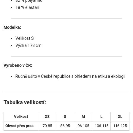
82 % polyamid
18 % elastan
Modelka:
Velikost S
Výška 173 cm
Vyrobeno v ČR:
Ručně ušito v České republice s ohledem na etiku a ekologii
Tabulka velikostí:
Velikost
XS
S
M
L
XL
Obvod přes prsa
70-85
86-95
96-105
106-115
116-125