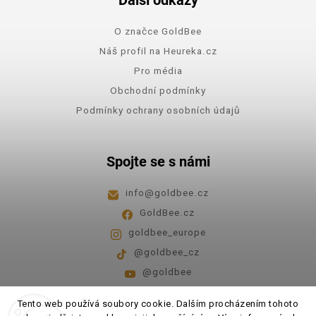
Další odkazy
O značce GoldBee
Náš profil na Heureka.cz
Pro média
Obchodní podmínky
Podmínky ochrany osobních údajů
Spojte se s námi
info
@
goldbee.cz
GoldBee.cz
goldbee_europe
@goldbee_cz
@goldbee
Pondělí - pátek
8:00-14:00
Tento web používá soubory cookie. Dalším procházením tohoto