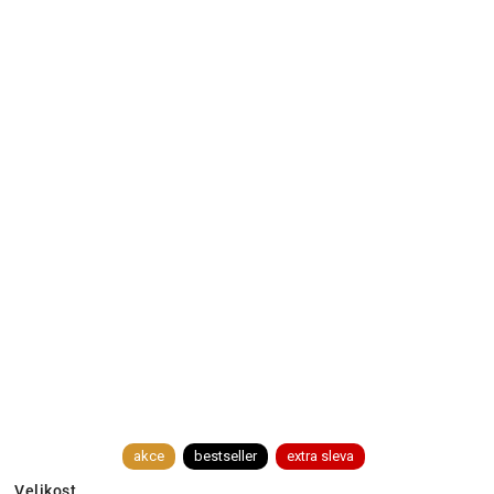
akce
bestseller
extra sleva
Velikost