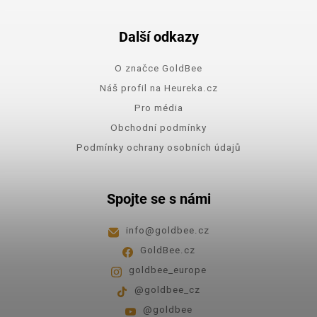
Další odkazy
O značce GoldBee
Náš profil na Heureka.cz
Pro média
Obchodní podmínky
Podmínky ochrany osobních údajů
Spojte se s námi
info
@
goldbee.cz
GoldBee.cz
goldbee_europe
@goldbee_cz
@goldbee