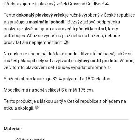
Představujeme ti plavkový vršek Cross od GoldBee! 🌊
Tento
dokonalý plavkový vršek
je ručně vyrobený v České republice
a zaručuje ti
maximální pohodlí
. Bezvýztužová podprsenka
poskytuje skvělou oporu a zároveň ti přináší komfort, který
potřebuješ. Ať už se vydáš na pláž nebo do bazénu, nebude
prosvítat ani nepříjemně tlačit. 🏖️
Na našem e‑shopu najdeš také spodní díl ve stejné barvě, takže si
můžeš přikoupit celý set a vytvořit si
stylový outfit pro léto
. Věříme,
že v tomto plavkovém setu budeš vypadat ohromně! ✨
Složení tohoto kousku je 82 % polyamid a 18 % elastan.
Modelka má na sobě velikost S a měří 175 cm.
Tento produkt je s láskou ušitý v České republice s ohledem na
etiku a ekologii. 💚
Materiál: