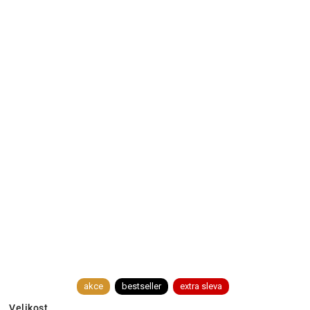
akce
bestseller
extra sleva
Velikost