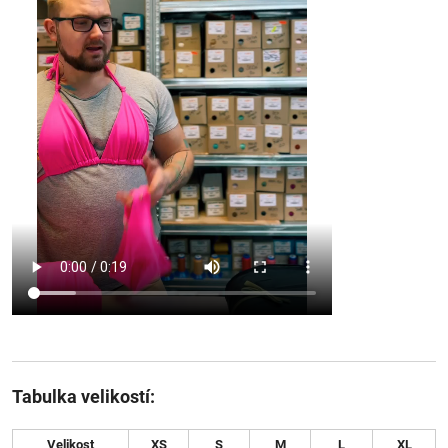
Tabulka velikostí:
Velikost
XS
S
M
L
XL