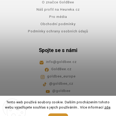
O značce GoldBee
Náš profil na Heureka.cz
Pro média
Obchodní podmínky
Podmínky ochrany osobních údajů
Spojte se s námi
info
@
goldbee.cz
GoldBee.cz
goldbee_europe
@goldbee_cz
@goldbee
Pondělí - pátek
8:00-14:00
Tento web používá soubory cookie. Dalším procházením tohoto
webu vyjadřujete souhlas s jejich používáním.. Více informací
zde
.