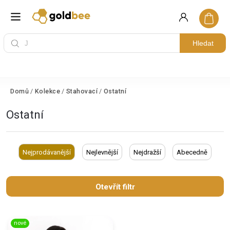
Hledat
Domů
/
Kolekce
/
Stahovací
/
Ostatní
Ostatní
Nejprodávanější
Nejlevnější
Nejdražší
Abecedně
Otevřít filtr
nové