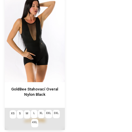
GoldBee Stahovací Overal
Nylon Black
L
XL
XXL
3XL
XS
S
M
3 290 Kč
od
4XL