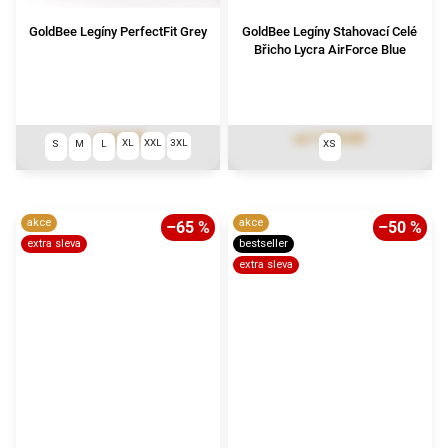
GoldBee Legíny PerfectFit Grey
GoldBee Legíny Stahovací Celé
Břicho Lycra AirForce Blue
1 162 Kč
1 565 Kč
od
XL
XXL
3XL
S
M
L
XS
akce
akce
–65 %
–50 %
extra sleva
bestseller
extra sleva