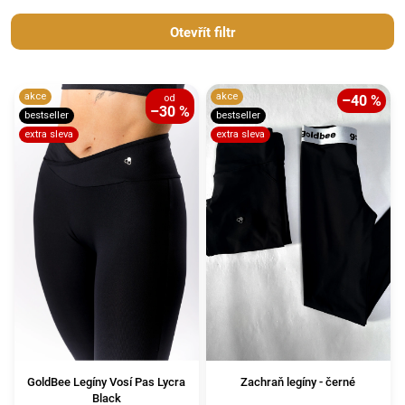
Otevřít filtr
akce
akce
od
–40 %
–30 %
bestseller
bestseller
extra sleva
extra sleva
GoldBee Legíny Vosí Pas Lycra
Zachraň legíny - černé
Black