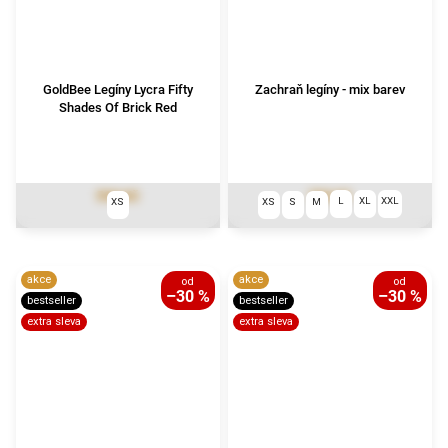
GoldBee Legíny Lycra Fifty
Zachraň legíny - mix barev
Shades Of Brick Red
590 Kč
790 Kč
L
XL
XXL
XS
XS
S
M
akce
akce
od
od
–30 %
–30 %
bestseller
bestseller
extra sleva
extra sleva