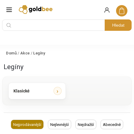
Hledat
Domů
/
Akce
/
Legíny
Legíny
Klasické
Nejprodávanější
Nejlevnější
Nejdražší
Abecedně