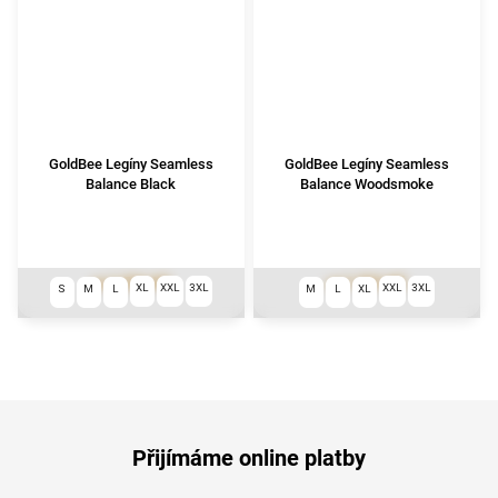
GoldBee Legíny Seamless
GoldBee Legíny Seamless
Balance Black
Balance Woodsmoke
1 531 Kč
1 531 Kč
od
od
XL
XXL
3XL
XXL
3XL
S
M
L
M
L
XL
Přijímáme online platby