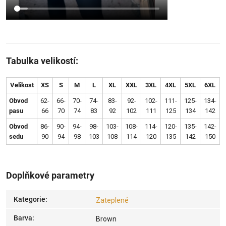
Tabulka velikostí:
Velikost
XS
S
M
L
XL
XXL
3XL
4XL
5XL
6XL
Obvod
62-
66-
70-
74-
83-
92-
102-
111-
125-
134-
pasu
66
70
74
83
92
102
111
125
134
142
Obvod
86-
90-
94-
98-
103-
108-
114-
120-
135-
142-
sedu
90
94
98
103
108
114
120
135
142
150
Doplňkové parametry
Kategorie
:
Zateplené
Barva
:
Brown