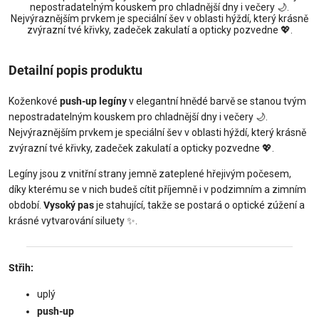
nepostradatelným kouskem pro chladnější dny i večery 🌙.
Nejvýraznějším prvkem je speciální šev v oblasti hýždí, který krásně
zvýrazní tvé křivky, zadeček zakulatí a opticky pozvedne 💖.
Detailní popis produktu
Koženkové
push-up legíny
v elegantní hnědé barvě se stanou tvým
nepostradatelným kouskem pro chladnější dny i večery 🌙.
Nejvýraznějším prvkem je speciální šev v oblasti hýždí, který krásně
zvýrazní tvé křivky, zadeček zakulatí a opticky pozvedne 💖.
Legíny jsou z vnitřní strany jemně zateplené hřejivým počesem,
díky kterému se v nich budeš cítit příjemně i v podzimním a zimním
období.
Vysoký pas
je stahující, takže se postará o optické zúžení a
krásné vytvarování siluety ✨.
Střih:
uplý
push-up