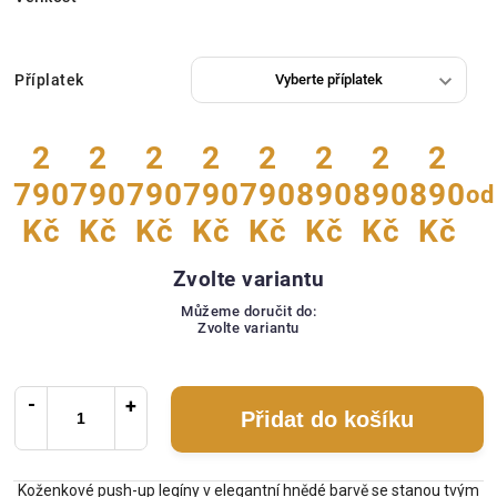
Příplatek
2
2
2
2
2
2
2
2
790
790
790
790
790
890
890
890
od
Kč
Kč
Kč
Kč
Kč
Kč
Kč
Kč
Zvolte variantu
Můžeme doručit do:
Zvolte variantu
Přidat do košíku
Koženkové push-up legíny v elegantní hnědé barvě se stanou tvým