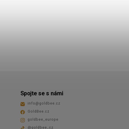
Spojte se s námi
info
@
goldbee.cz
GoldBee.cz
goldbee_europe
@goldbee_cz