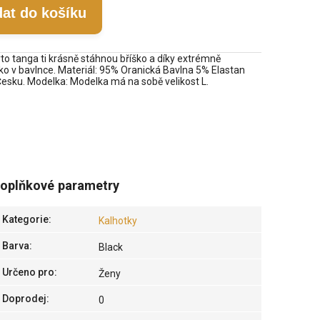
dat do košíku
to tanga ti krásně stáhnou bříško a díky extrémně
o v bavlnce. Materiál: 95% Oranická Bavlna 5% Elastan
Česku. Modelka: Modelka má na sobě velikost L.
oplňkové parametry
Kategorie
:
Kalhotky
Barva
:
Black
Určeno pro
:
Ženy
Doprodej
:
0