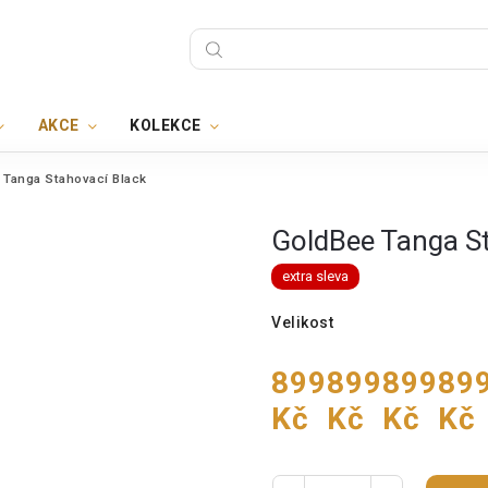
AKCE
KOLEKCE
 Tanga Stahovací Black
GoldBee Tanga St
extra sleva
Velikost
899
899
899
89
Kč
Kč
Kč
Kč