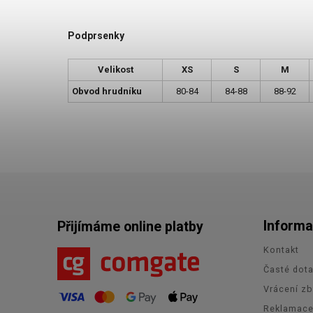
Podprsenky
Velikost
XS
S
M
Obvod hrudníku
80-84
84-88
88-92
Informa
Přijímáme online platby
Kontakt
Časté dot
Vrácení zb
Reklamac