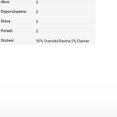
Akce
:
0
Doporučujeme
:
0
Sleva
:
0
Pořadí
:
0
Složení
:
95% Oranická Bavlna 5% Elastan