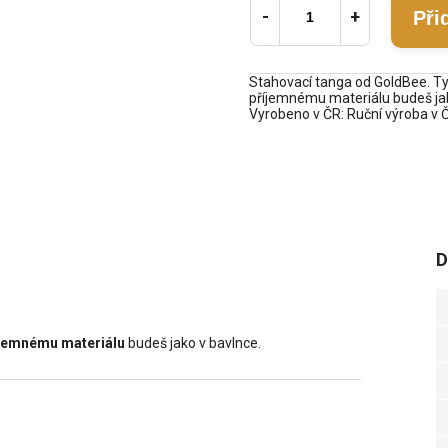
Při
Stahovací tanga od GoldBee. Ty
příjemnému materiálu budeš jak
Vyrobeno v ČR: Ruční výroba v 
D
íjemnému materiálu
budeš jako v bavlnce.