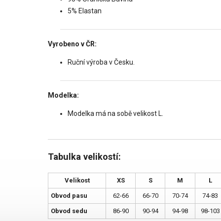
5% Elastan
Vyrobeno v ČR:
Ruční výroba v Česku.
Modelka:
Modelka má na sobě velikost L.
Tabulka velikostí:
Velikost
XS
S
M
L
Obvod pasu
62-66
66-70
70-74
74-83
Obvod sedu
86-90
90-94
94-98
98-103