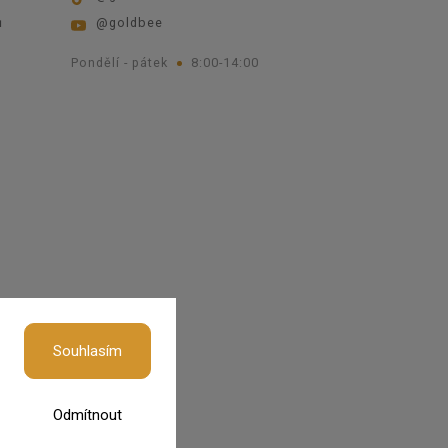
ů
@goldbee
Pondělí - pátek
8:00-14:00
okies
Souhlasím
Odmítnout