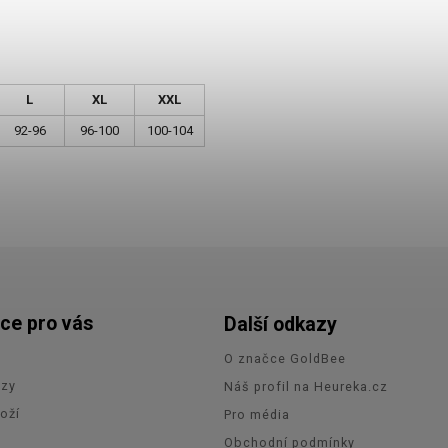
L
XL
XXL
92-96
96-100
100-104
ce pro vás
Další odkazy
O značce GoldBee
azy
Náš profil na Heureka.cz
oží
Pro média
e
Obchodní podmínky