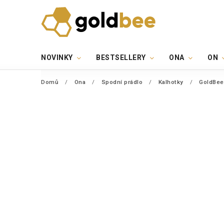
NOVINKY
BESTSELLERY
ONA
ON
Domů
/
Ona
/
Spodní prádlo
/
Kalhotky
/
GoldBee