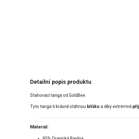
Detailní popis produktu
Stahovací tanga od GoldBee.
Tyto tanga ti krásně stáhnou
bříško
a díky extrémně
př
Materiál:
95% Oranická Bavlna