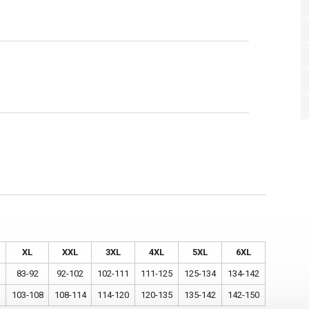
XL
XXL
3XL
4XL
5XL
6XL
83-92
92-102
102-111
111-125
125-134
134-142
103-108
108-114
114-120
120-135
135-142
142-150