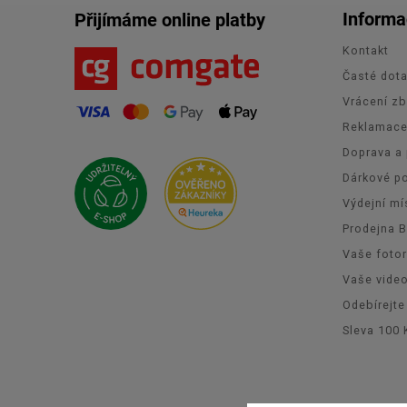
Informa
Přijímáme online platby
Kontakt
Časté dot
Vrácení zb
Reklamac
Doprava a 
Dárkové p
Výdejní mí
Prodejna 
Vaše foto
Vaše vide
Odebírejte
Sleva 100 