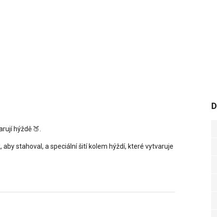
D
arují hýždě 🍑.
ak, aby stahoval, a speciální šití kolem hýždí, které vytvaruje