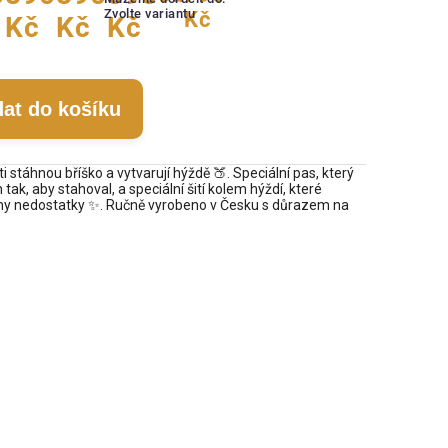
Zvolte variantu
Kč
Kč
Kč
Kč
dat do košíku
ti stáhnou bříško a vytvarují hýždě 🍑. Speciální pas, který
h tak, aby stahoval, a speciální šití kolem hýždí, které
hny nedostatky ✨. Ručně vyrobeno v Česku s důrazem na