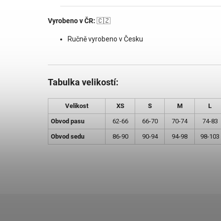
Vyrobeno v ČR:
🇨🇿
Ručně vyrobeno v Česku
Tabulka velikostí:
Velikost
XS
S
M
L
Obvod pasu
62-66
66-70
70-74
74-83
Obvod sedu
86-90
90-94
94-98
98-103