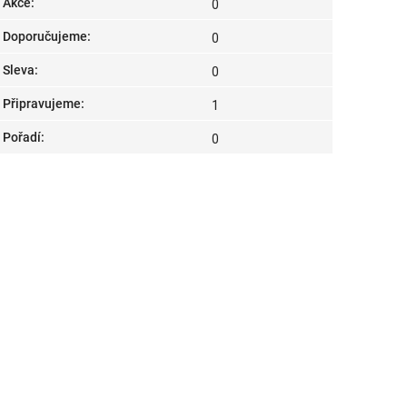
Akce
:
0
Doporučujeme
:
0
Sleva
:
0
Připravujeme
:
1
Pořadí
:
0