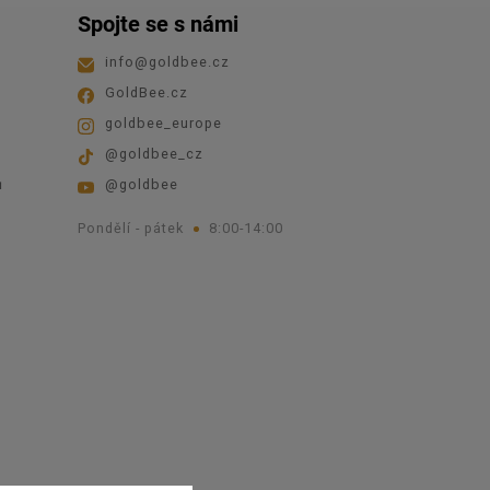
Spojte se s námi
info
@
goldbee.cz
GoldBee.cz
goldbee_europe
@goldbee_cz
ů
@goldbee
Pondělí - pátek
8:00-14:00