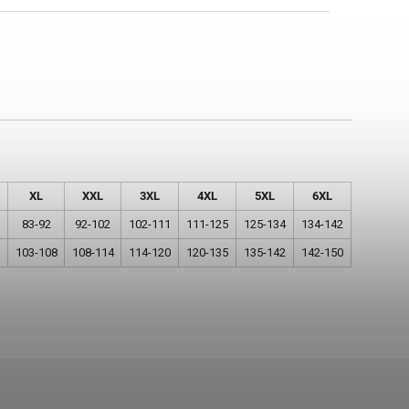
XL
XXL
3XL
4XL
5XL
6XL
83-92
92-102
102-111
111-125
125-134
134-142
103-108
108-114
114-120
120-135
135-142
142-150