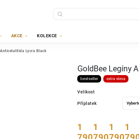
AKCE
KOLEKCE
Anticelulitida Lycra Black
GoldBee Legíny An
bestseller
extra sleva
Velikost
Příplatek
1
1
1
1
790
790
790
79