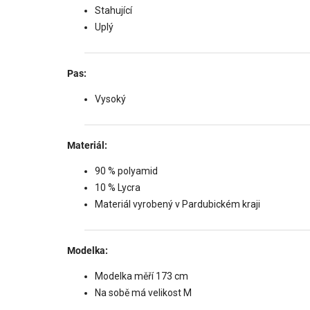
Stahující
Uplý
Pas:
Vysoký
Materiál:
90 % polyamid
10 % Lycra
Materiál vyrobený v Pardubickém kraji
Modelka:
Modelka měří 173 cm
Na sobě má velikost M