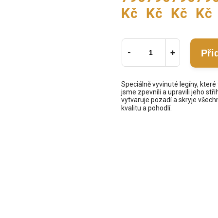
Kč
Kč
Kč
Kč
Při
Speciálně vyvinuté legíny, které 
jsme zpevnili a upravili jeho stři
vytvaruje pozadí a skryje všec
kvalitu a pohodlí.