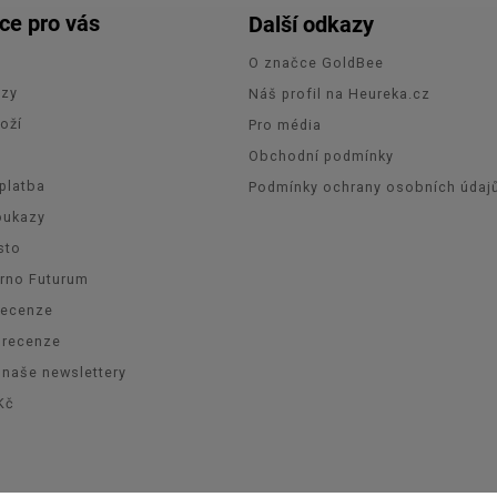
ce pro vás
Další odkazy
O značce GoldBee
azy
Náš profil na Heureka.cz
oží
Pro média
e
Obchodní podmínky
platba
Podmínky ochrany osobních údaj
oukazy
sto
Brno Futurum
recenze
orecenze
 naše newslettery
Kč