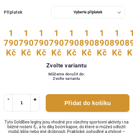
Příplatek
1
1
1
1
1
1
1
1
790
790
790
790
790
890
890
890
8
Kč
Kč
Kč
Kč
Kč
Kč
Kč
Kč
K
Zvolte variantu
Můžeme doručit do:
Zvolte variantu
Přidat do košíku
Tyto GoldBee legíny jsou vhodné pro všechny sportovní aktivity i na
běžné nošení 💪, a to díky boční kapse, do které si můžeš odložit
mobil, klíče nebo jiné drobnosti. Praktické, pohodlné a stylové –