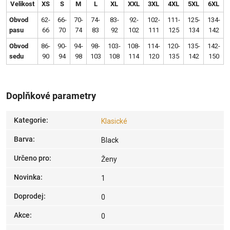
Velikost
XS
S
M
L
XL
XXL
3XL
4XL
5XL
6XL
Obvod
62-
66-
70-
74-
83-
92-
102-
111-
125-
134-
pasu
66
70
74
83
92
102
111
125
134
142
Obvod
86-
90-
94-
98-
103-
108-
114-
120-
135-
142-
sedu
90
94
98
103
108
114
120
135
142
150
Doplňkové parametry
Kategorie
:
Klasické
Barva
:
Black
Určeno pro
:
Ženy
Novinka
:
1
Doprodej
:
0
Akce
:
0