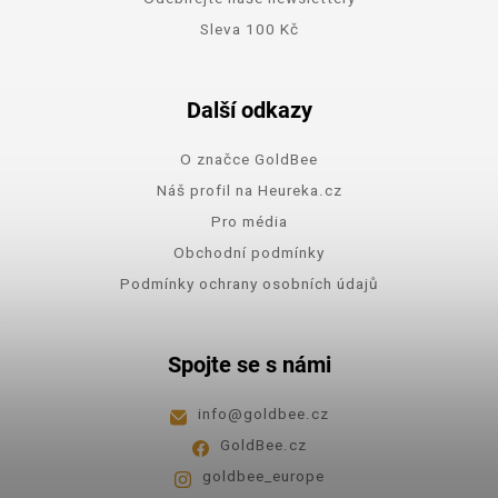
Sleva 100 Kč
Další odkazy
O značce GoldBee
Náš profil na Heureka.cz
Pro média
Obchodní podmínky
Podmínky ochrany osobních údajů
Spojte se s námi
info
@
goldbee.cz
GoldBee.cz
goldbee_europe