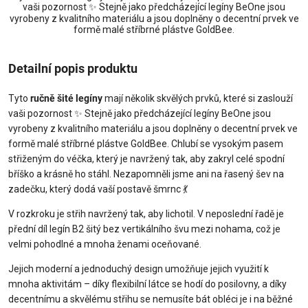
vaši pozornost ✨ Stejně jako předcházející legíny BeOne jsou
vyrobeny z kvalitního materiálu a jsou doplněny o decentní prvek ve
formě malé stříbrné plástve GoldBee.
Detailní popis produktu
Tyto
ručně šité legíny
mají několik skvělých prvků, které si zaslouží
vaši pozornost ✨ Stejně jako předcházející legíny BeOne jsou
vyrobeny z kvalitního materiálu a jsou doplněny o decentní prvek ve
formě malé stříbrné plástve GoldBee. Chlubí se vysokým pasem
střiženým do véčka, který je navržený tak, aby zakryl celé spodní
bříško a krásně ho stáhl. Nezapomněli jsme ani na řasený šev na
zadečku, který dodá vaší postavě šmrnc 💃
V rozkroku je střih navržený tak, aby lichotil. V neposlední řadě je
přední díl legín B2 šitý bez vertikálního švu mezi nohama, což je
velmi pohodlné a mnoha ženami oceňované.
Jejich moderní a jednoduchý design umožňuje jejich využití k
mnoha aktivitám – díky flexibilní látce se hodí do posilovny, a díky
decentnímu a skvělému střihu se nemusíte bát obléci je i na běžné