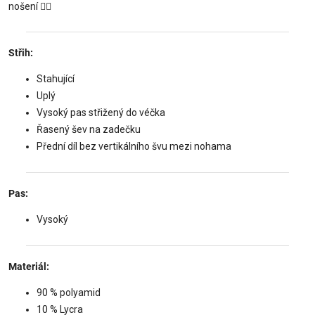
nošení 🧘‍♀️
Střih:
Stahující
Uplý
Vysoký pas střižený do véčka
Řasený šev na zadečku
Přední díl bez vertikálního švu mezi nohama
Pas:
Vysoký
Materiál:
90 % polyamid
10 % Lycra