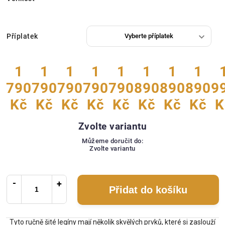
Příplatek
1
1
1
1
1
1
1
1
790
790
790
790
790
890
890
890
9
Kč
Kč
Kč
Kč
Kč
Kč
Kč
Kč
K
Zvolte variantu
Můžeme doručit do:
Zvolte variantu
Přidat do košíku
Tyto ručně šité legíny mají několik skvělých prvků, které si zaslouží