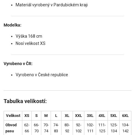
Materiál vyrobený v Pardubickém kraji
Modelka:
Výška 168 cm
Nosí velikost XS
Vyrobeno v ČR:
Vyrobeno v České republice
Tabulka velikostí:
Velikost
XS
S
M
L
XL
XXL
3XL
4XL
5XL
6XL
Obvod
62-
66-
70-
74-
83-
92-
102-
111-
125-
134-
pasu
66
70
74
83
92
102
111
125
134
142