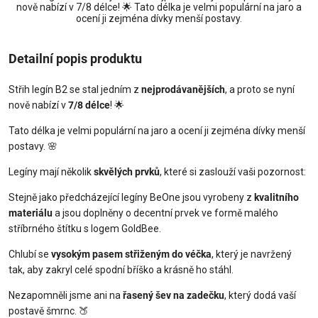
nově nabízí v 7/8 délce! 🌟 Tato délka je velmi populární na jaro a
ocení ji zejména dívky menší postavy.
Detailní popis produktu
Střih legín B2 se stal jedním z
nejprodávanějších
, a proto se nyní
nově nabízí v
7/8 délce
! 🌟
Tato délka je velmi populární na jaro a ocení ji zejména dívky menší
postavy. 🌸
Legíny mají několik
skvělých prvků
, které si zaslouží vaši pozornost:
Stejně jako předcházející legíny BeOne jsou vyrobeny z
kvalitního
materiálu
a jsou doplněny o decentní prvek ve formě malého
stříbrného štítku s logem GoldBee.
Chlubí se
vysokým pasem střiženým do véčka
, který je navržený
tak, aby zakryl celé spodní bříško a krásně ho stáhl.
Nezapomněli jsme ani na
řasený šev na zadečku
, který dodá vaší
postavě šmrnc. 🍑