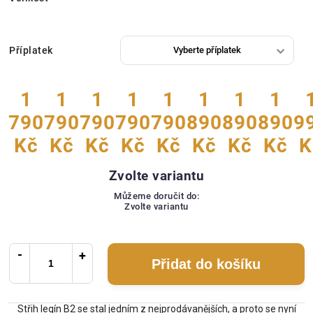
Příplatek
1
1
1
1
1
1
1
1
790
790
790
790
790
890
890
890
9
Kč
Kč
Kč
Kč
Kč
Kč
Kč
Kč
K
Zvolte variantu
Můžeme doručit do:
Zvolte variantu
Přidat do košíku
Střih legín B2 se stal jedním z nejprodávanějších, a proto se nyní