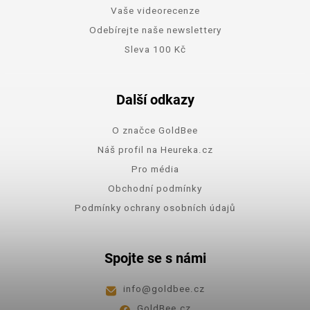
Vaše videorecenze
Odebírejte naše newslettery
Sleva 100 Kč
Další odkazy
O značce GoldBee
Náš profil na Heureka.cz
Pro média
Obchodní podmínky
Podmínky ochrany osobních údajů
Spojte se s námi
info
@
goldbee.cz
GoldBee.cz