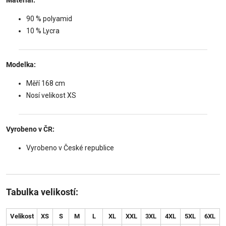
90 % polyamid
10 % Lycra
Modelka:
Měří 168 cm
Nosí velikost XS
Vyrobeno v ČR:
Vyrobeno v České republice
Tabulka velikostí:
Velikost
XS
S
M
L
XL
XXL
3XL
4XL
5XL
6XL