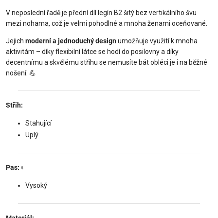
V neposlední řadě je přední díl legín B2 šitý bez vertikálního švu
mezi nohama, což je velmi pohodlné a mnoha ženami oceňované.
Jejich
moderní a jednoduchý design
umožňuje využití k mnoha
aktivitám – díky flexibilní látce se hodí do posilovny a díky
decentnímu a skvělému střihu se nemusíte bát obléci je i na běžné
nošení. 💪
Střih:️
Stahující
Uplý
Pas:‍♀️
Vysoký
Materiál: