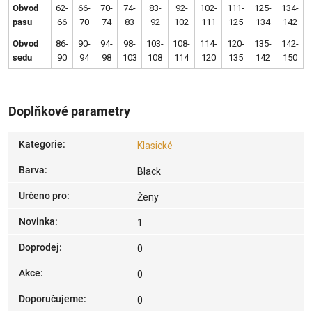
Obvod
62-
66-
70-
74-
83-
92-
102-
111-
125-
134-
pasu
66
70
74
83
92
102
111
125
134
142
Obvod
86-
90-
94-
98-
103-
108-
114-
120-
135-
142-
sedu
90
94
98
103
108
114
120
135
142
150
Doplňkové parametry
Kategorie
:
Klasické
Barva
:
Black
Určeno pro
:
Ženy
Novinka
:
1
Doprodej
:
0
Akce
:
0
Doporučujeme
:
0