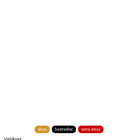
akce
bestseller
extra sleva
Velikost