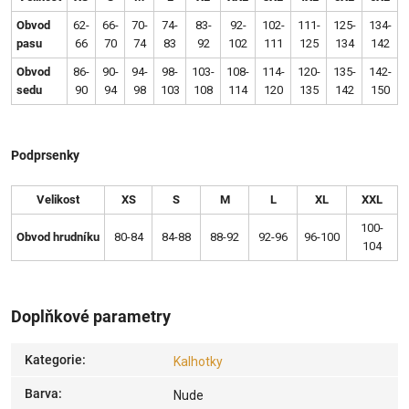
Obvod
62-
66-
70-
74-
83-
92-
102-
111-
125-
134-
pasu
66
70
74
83
92
102
111
125
134
142
Obvod
86-
90-
94-
98-
103-
108-
114-
120-
135-
142-
sedu
90
94
98
103
108
114
120
135
142
150
Podprsenky
Velikost
XS
S
M
L
XL
XXL
100-
Obvod hrudníku
80-84
84-88
88-92
92-96
96-100
104
Doplňkové parametry
Kategorie
:
Kalhotky
Barva
:
Nude