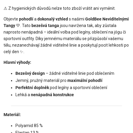
⚠ Z hygienických důvodů nelze toto zboží vrátit ani vyměnit.
Objevte
pohodlí
a
dokonalý vzhled
s našimi
GoldBee Neviditelnými
Tangy
💛. Tato
bezešvá tanga
jsou navržena tak, aby zůstala
naprosto nenápadná – ideální volba pod legíny, oblečení na jógu či
sportovní outfity. Díky jemnému materiálu se přizpůsobí vašemu
tělu, nezanechávají žádné viditelné linie a poskytují pocit lehkosti po
celý den ✨.
Hlavní výhody:
Bezešvý design
– žádné viditelné linie pod oblečením
Jemný, pružný materiál pro
maximální pohodlí
Perfektní doplněk
pod legíny a sportovní oblečení
Lehká a
nenápadná konstrukce
Materiál:
Polyamid 85 %
Elastan 13 %