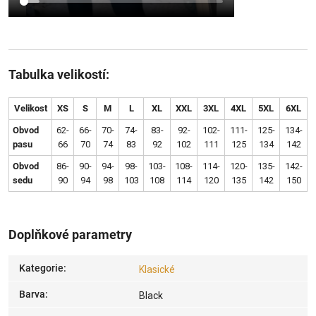
Tabulka velikostí:
Velikost
XS
S
M
L
XL
XXL
3XL
4XL
5XL
6XL
Obvod
62-
66-
70-
74-
83-
92-
102-
111-
125-
134-
pasu
66
70
74
83
92
102
111
125
134
142
Obvod
86-
90-
94-
98-
103-
108-
114-
120-
135-
142-
sedu
90
94
98
103
108
114
120
135
142
150
Doplňkové parametry
Kategorie
:
Klasické
Barva
:
Black