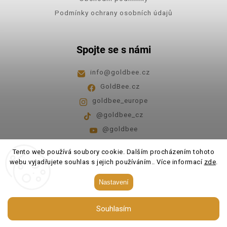
Podmínky ochrany osobních údajů
Spojte se s námi
info
@
goldbee.cz
GoldBee.cz
goldbee_europe
@goldbee_cz
@goldbee
Pondělí - pátek
8:00-14:00
Tento web používá soubory cookie. Dalším procházením tohoto
webu vyjadřujete souhlas s jejich používáním.. Více informací
zde
.
Copyright 2026
GoldBee
. Všechna práva vyhrazena.
Nastavení
Upravit nastavení cookies
Souhlasím
Vytvořil
Shoptet
| Design
Shoptak.cz.