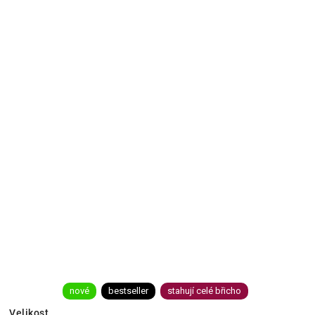
nové
bestseller
stahují celé břicho
Velikost