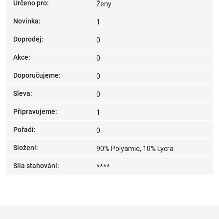
Určeno pro
:
Ženy
Novinka
:
1
Doprodej
:
0
Akce
:
0
Doporučujeme
:
0
Sleva
:
0
Připravujeme
:
1
Pořadí
:
0
Složení
:
90% Polyamid, 10% Lycra
Síla stahování
:
****