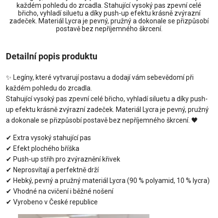
každém pohledu do zrcadla. Stahující vysoký pas zpevní celé
břicho, vyhladí siluetu a díky push-up efektu krásně zvýrazní
zadeček. Materiál Lycra je pevný, pružný a dokonale se přizpůsobí
postavě bez nepříjemného škrcení.
Detailní popis produktu
✨
Legíny, které vytvarují postavu a dodají vám sebevědomí při
každém pohledu do zrcadla.
Stahující vysoký pas zpevní celé břicho, vyhladí siluetu a díky push-
up efektu krásně zvýrazní zadeček. Materiál Lycra je pevný, pružný
a dokonale se přizpůsobí postavě bez nepříjemného škrcení.
🖤
✔
Extra vysoký stahující pas
✔
Efekt plochého bříška
✔
Push-up střih pro zvýraznění křivek
✔
Neprosvítají a perfektně drží
✔
Hebký, pevný a pružný materiál Lycra (90 % polyamid, 10 % lycra)
✔
Vhodné na cvičení i běžné nošení
✔
Vyrobeno v České republice