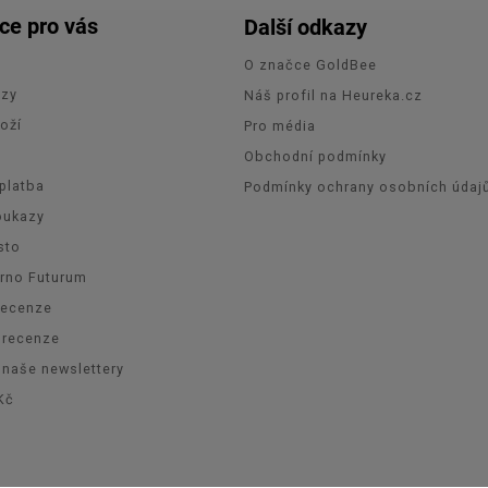
ce pro vás
Další odkazy
O značce GoldBee
azy
Náš profil na Heureka.cz
oží
Pro média
e
Obchodní podmínky
platba
Podmínky ochrany osobních údaj
oukazy
sto
Brno Futurum
recenze
orecenze
 naše newslettery
Kč