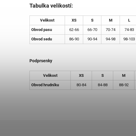
Tabulka velikostí:
Velikost
XS
S
M
L
Obvod pasu
62-66
66-70
70-74
74-83
Obvod sedu
86-90
90-94
94-98
98-103
Podprsenky
Velikost
XS
S
M
Obvod hrudníku
80-84
84-88
88-92