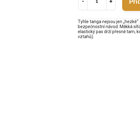
Při
Tyhle tanga nejsou jen „hezké“.
bezpečnostní návod. Měkká síťovi
elastický pas drží přesně tam, k
vztahů).