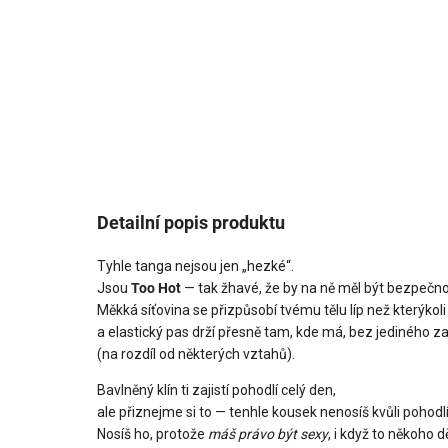
Detailní popis produktu
Tyhle tanga nejsou jen „hezké“.
Jsou
Too Hot
— tak žhavé, že by na ně měl být bezpečno
Měkká síťovina se přizpůsobí tvému tělu líp než kterýkoli
a elastický pas drží přesně tam, kde má, bez jediného za
(na rozdíl od některých vztahů).
Bavlněný klín ti zajistí pohodlí celý den,
ale přiznejme si to — tenhle kousek nenosíš kvůli pohodlí
Nosíš ho, protože
máš právo být sexy
, i když to někoho dě