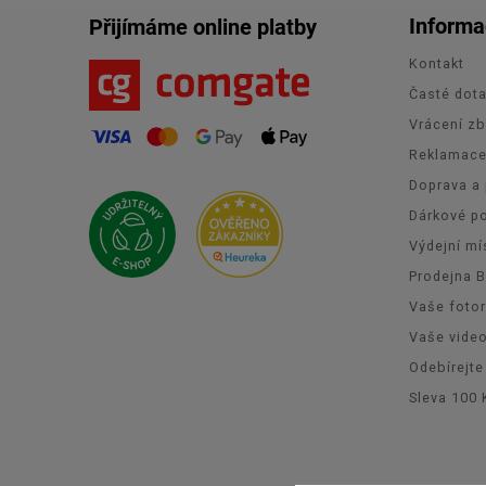
Informa
Přijímáme online platby
Kontakt
Časté dot
Vrácení zb
Reklamac
Doprava a 
Dárkové p
Výdejní mí
Prodejna 
Vaše foto
Vaše vide
Odebírejte
Sleva 100 