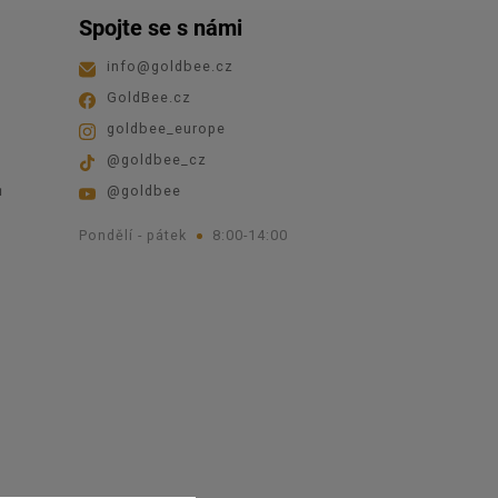
Spojte se s námi
info
@
goldbee.cz
GoldBee.cz
goldbee_europe
@goldbee_cz
ů
@goldbee
Pondělí - pátek
8:00-14:00