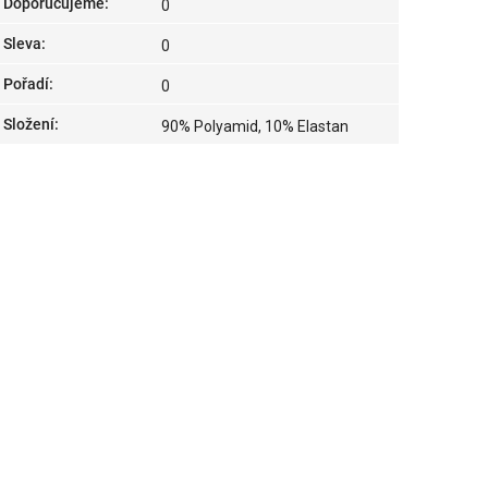
Doporučujeme
:
0
Sleva
:
0
Pořadí
:
0
Složení
:
90% Polyamid, 10% Elastan