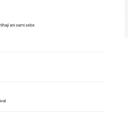
stíhají ani sami sebe.
ával