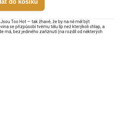
dat do košíku
 Jsou Too Hot — tak žhavé, že by na ně měl být
na se přizpůsobí tvému tělu líp než kterýkoli chlap, a
de má, bez jediného zaříznutí (na rozdíl od některých