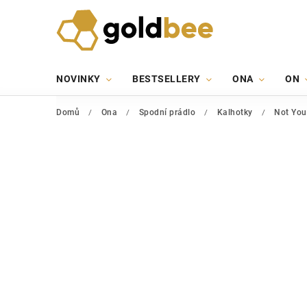
NOVINKY
BESTSELLERY
ONA
ON
Domů
/
Ona
/
Spodní prádlo
/
Kalhotky
/
Not You