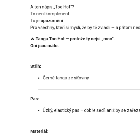
A ten nápis „Too Hot“?
To není kompliment.
To je
upozornění
.
Pro všechny, kteří si myslí, že by tě zvládli — a přitom ne
🔥
Tanga Too Hot — protože ty nejsi „moc“.
Oni jsou málo.
Střih:
Černé tanga ze síťoviny
Pas:
Úzký, elastický pas – dobře sedí, aniž by se zařez
Materiál: