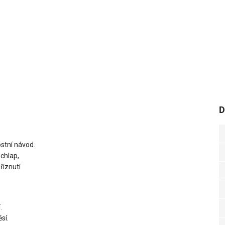
D
stní návod.
 chlap,
říznutí
.
sí.