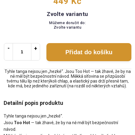
449 Kč
Zvolte variantu
Můžeme doručit do:
Zvolte variantu
Přidat do košíku
Tyhle tanga nejsou jen „hezké“. Jsou Too Hot — tak žhavé, že by na
ně měl být bezpečnostní návod. Měkká síťovina se přizpůsobí
tvému tělu líp než kterýkoli chlap, a elastický pas drží přesně tam,
kde má, bez jediného zaříznutí (na rozdíl od některých vztahů).
Detailní popis produktu
Tyhle tanga nejsou jen „hezké“.
Jsou
Too Hot
— tak žhavé, že by na ně měl být bezpečnostní
návod.