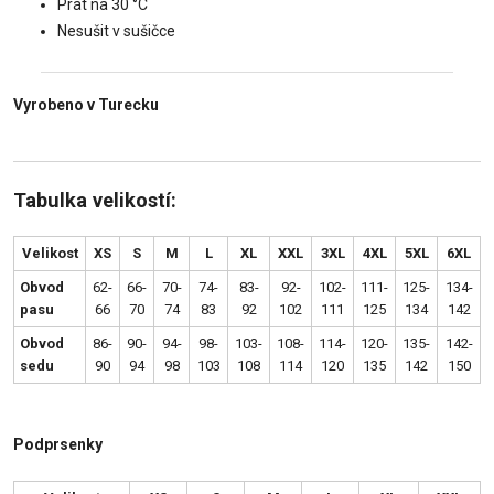
Prát na 30 °C
Nesušit v sušičce
Vyrobeno v Turecku
Tabulka velikostí:
Velikost
XS
S
M
L
XL
XXL
3XL
4XL
5XL
6XL
Obvod
62-
66-
70-
74-
83-
92-
102-
111-
125-
134-
pasu
66
70
74
83
92
102
111
125
134
142
Obvod
86-
90-
94-
98-
103-
108-
114-
120-
135-
142-
sedu
90
94
98
103
108
114
120
135
142
150
Podprsenky