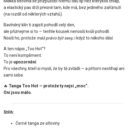
Měkká síťovina se přizpůsobí tvému tělu líp než kterýkoli chlap,
a elastický pas drží přesně tam, kde má, bez jediného zaříznutí
(na rozdíl od některých vztahů).
Bavlněný klín ti zajistí pohodlí celý den,
ale přiznejme si to — tenhle kousek nenosíš kvůli pohodlí.
Nosíš ho, protože
máš právo být sexy
, i když to někoho děsí.
A ten nápis „Too Hot“?
To není kompliment.
To je
upozornění
.
Pro všechny, kteří si myslí, že by tě zvládli — a přitom nestíhají ani
sami sebe.
🔥
Tanga Too Hot — protože ty nejsi „moc“.
Oni jsou málo.
Střih:
Černé tanga ze síťoviny