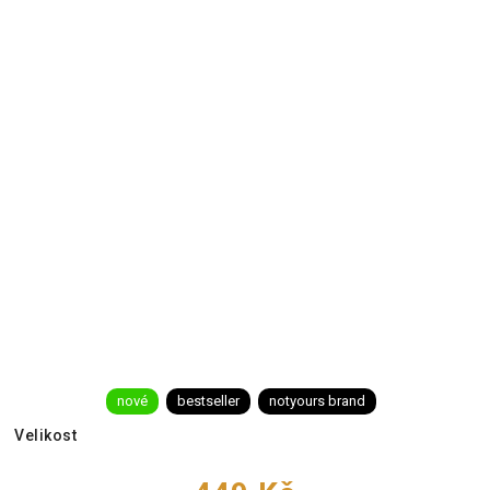
nové
bestseller
notyours brand
Velikost