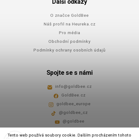
Další odkazy
O značce GoldBee
Náš profil na Heureka.cz
Pro média
Obchodní podmínky
Podmínky ochrany osobních údajů
Spojte se s námi
info
@
goldbee.cz
GoldBee.cz
goldbee_europe
@goldbee_cz
@goldbee
Pondělí - pátek
8:00-14:00
Tento web používá soubory cookie. Dalším procházením tohoto