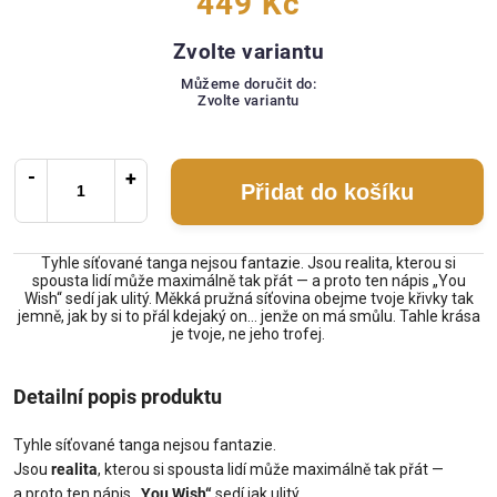
449 Kč
Zvolte variantu
Můžeme doručit do:
Zvolte variantu
Přidat do košíku
Tyhle síťované tanga nejsou fantazie. Jsou realita, kterou si
spousta lidí může maximálně tak přát — a proto ten nápis „You
Wish“ sedí jak ulitý. Měkká pružná síťovina obejme tvoje křivky tak
jemně, jak by si to přál kdejaký on… jenže on má smůlu. Tahle krása
je tvoje, ne jeho trofej.
Detailní popis produktu
Tyhle síťované tanga nejsou fantazie.
Jsou
realita
, kterou si spousta lidí může maximálně tak přát —
a proto ten nápis
„You Wish“
sedí jak ulitý.