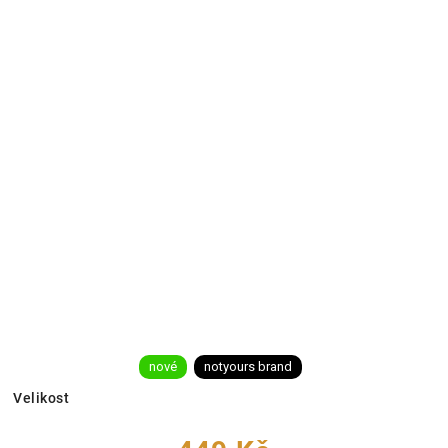
nové
notyours brand
Velikost