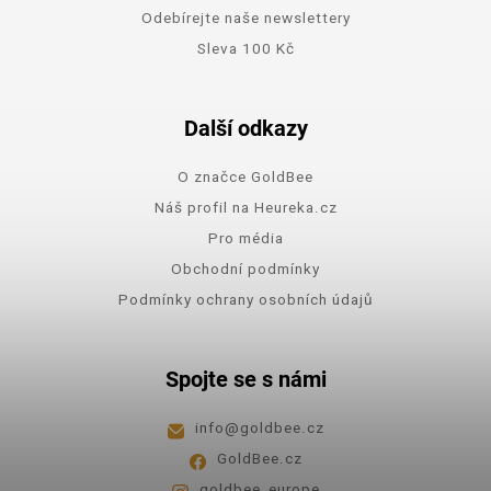
Odebírejte naše newslettery
Sleva 100 Kč
Další odkazy
O značce GoldBee
Náš profil na Heureka.cz
Pro média
Obchodní podmínky
Podmínky ochrany osobních údajů
Spojte se s námi
info
@
goldbee.cz
GoldBee.cz
goldbee_europe