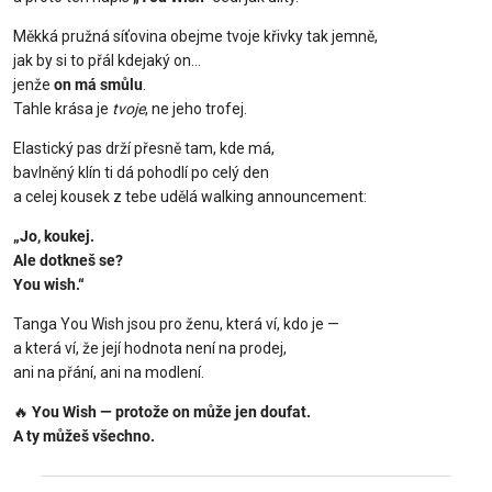
Měkká pružná síťovina obejme tvoje křivky tak jemně,
jak by si to přál kdejaký on…
jenže
on má smůlu
.
Tahle krása je
tvoje
, ne jeho trofej.
Elastický pas drží přesně tam, kde má,
bavlněný klín ti dá pohodlí po celý den
a celej kousek z tebe udělá walking announcement:
„Jo, koukej.
Ale dotkneš se?
You wish.“
Tanga You Wish jsou pro ženu, která ví, kdo je —
a která ví, že její hodnota není na prodej,
ani na přání, ani na modlení.
🔥
You Wish — protože on může jen doufat.
A ty můžeš všechno.