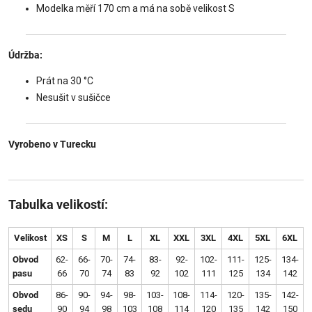
Modelka měří 170 cm a má na sobě velikost S
Údržba:
Prát na 30 °C
Nesušit v sušičce
Vyrobeno v Turecku
Tabulka velikostí:
Velikost
XS
S
M
L
XL
XXL
3XL
4XL
5XL
6XL
Obvod
62-
66-
70-
74-
83-
92-
102-
111-
125-
134-
pasu
66
70
74
83
92
102
111
125
134
142
Obvod
86-
90-
94-
98-
103-
108-
114-
120-
135-
142-
sedu
90
94
98
103
108
114
120
135
142
150