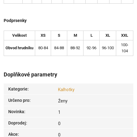
Podprsenky
Velikost
XS
S
M
L
XL
XXL
100-
Obvod hrudníku
80-84
84-88
88-92
92-96
96-100
104
Doplňkové parametry
Kategorie
:
Kalhotky
Určeno pro
:
Ženy
Novinka
:
1
Doprodej
:
0
Akce
:
0