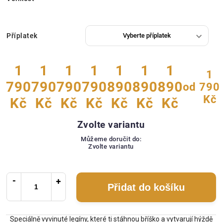
Příplatek
1
1
1
1
1
1
1
1
790
790
790
790
890
890
890
od
790
Kč
Kč
Kč
Kč
Kč
Kč
Kč
Kč
Zvolte variantu
Můžeme doručit do:
Zvolte variantu
Přidat do košíku
Speciálně vyvinuté legíny, které ti stáhnou bříško a vytvarují hýždě