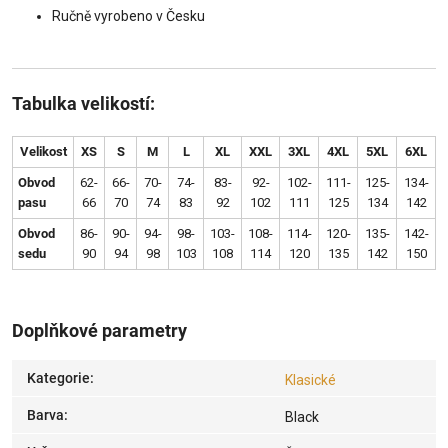
Ručně vyrobeno v Česku
Tabulka velikostí:
Velikost
XS
S
M
L
XL
XXL
3XL
4XL
5XL
6XL
Obvod
62-
66-
70-
74-
83-
92-
102-
111-
125-
134-
pasu
66
70
74
83
92
102
111
125
134
142
Obvod
86-
90-
94-
98-
103-
108-
114-
120-
135-
142-
sedu
90
94
98
103
108
114
120
135
142
150
Doplňkové parametry
Kategorie
:
Klasické
Barva
:
Black