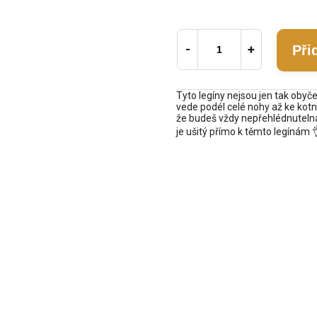
Při
Tyto legíny nejsou jen tak obyče
vede podél celé nohy až ke kotn
že budeš vždy nepřehlédnuteln
je ušitý přímo k těmto legínám 