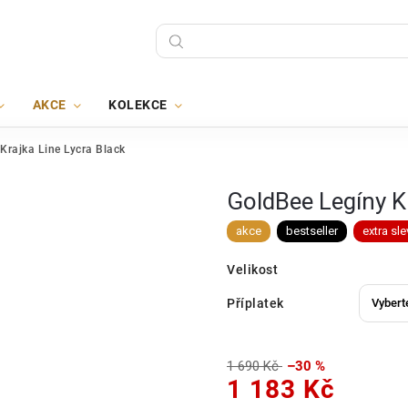
AKCE
KOLEKCE
Krajka Line Lycra Black
GoldBee Legíny Kr
akce
bestseller
extra sle
Velikost
Příplatek
1 690 Kč
–30 %
1 183 Kč