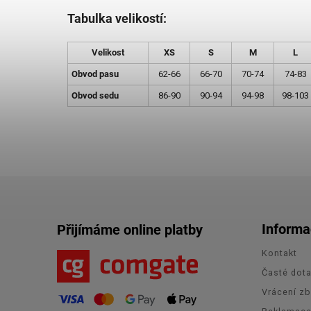
Tabulka velikostí:
Velikost
XS
S
M
L
Obvod pasu
62-66
66-70
70-74
74-83
Obvod sedu
86-90
90-94
94-98
98-103
Informa
Přijímáme online platby
Kontakt
Časté dot
Vrácení zb