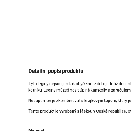
Detailní popis produktu
Tyto legíny nejsou jen tak obyčejné. Zdobí je totiž decen
kotníku. Legíny můžeš nosit úplně kamkoliv a
zaručujeme
Nezapomeň je zkombinovat s
krajkovým topem
, který 
Tento produkt je
vyrobený s láskou v České republice
, 
Materiál: