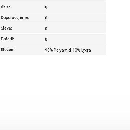
Akce
:
0
Doporučujeme
:
0
Sleva
:
0
Pořadí
:
0
Složení
:
90% Polyamid, 10% Lycra