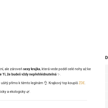
D
tní, ale zároveň
sexy krajka
, která vede podél celé nohy až ke
 Ti, že budeš vždy nepřehlédnutelná
✨.
je ušitý přímo k těmto legínám 👌. Krajkový top koupíš
ZDE
.
eticky a ekologicky 🌿.