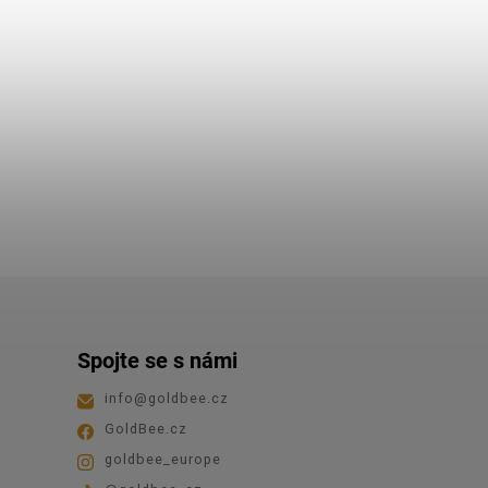
Spojte se s námi
info
@
goldbee.cz
GoldBee.cz
goldbee_europe