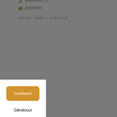
@goldbee_cz
ů
@goldbee
Pondělí - pátek
8:00-14:00
okies
Souhlasím
Odmítnout