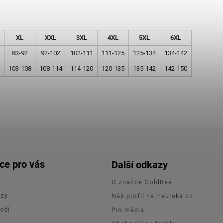
XL
XXL
3XL
4XL
5XL
6XL
83-92
92-102
102-111
111-125
125-134
134-142
103-108
108-114
114-120
120-135
135-142
142-150
ce pro vás
Další odkazy
O značce GoldBee
azy
Náš profil na Heureka.cz
oží
Pro média