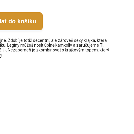
dat do košíku
jné. Zdobí je totiž decentní, ale zároveň sexy krajka, která
íku. Legíny můžeš nosit úplně kamkoliv a zaručujeme Ti,
á ✨. Nezapomeň je zkombinovat s krajkovým topem, který
.