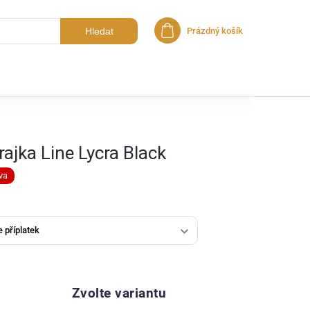
Hledat
Prázdný košík
Nákupní košík
ajka Line Lycra Black
va
Zvolte variantu