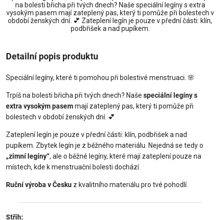
na bolesti břicha při tvých dnech? Naše speciální legíny s extra
vysokým pasem mají zateplený pas, který ti pomůže při bolestech v
období ženských dní. 💕 Zateplení legín je pouze v přední části: klín,
podbřišek a nad pupíkem.
Detailní popis produktu
Speciální legíny, které ti pomohou při bolestivé menstruaci. 🌸
Trpíš na bolesti břicha při tvých dnech? Naše
speciální legíny s
extra vysokým pasem
mají zateplený pas, který ti pomůže při
bolestech v období ženských dní. 💕
Zateplení legín je pouze v přední části: klín, podbřišek a nad
pupíkem. Zbytek legín je z běžného materiálu. Nejedná se tedy o
„zimní legíny“
, ale o běžné legíny, které mají zateplení pouze na
místech, kde k menstruační bolesti dochází.
Ruční výroba v Česku
z kvalitního materiálu pro tvé pohodlí.
Střih: