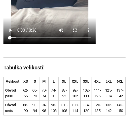
Tabulka velikostí:
Velikost
XS
S
M
L
XL
XXL
3XL
4XL
5XL
6XL
Obvod
62-
66-
70-
74-
83-
92-
102-
111-
125-
134-
pasu
66
70
74
83
92
102
111
125
134
142
Obvod
86-
90-
94-
98-
103-
108-
114-
120-
135-
142-
sedu
90
94
98
103
108
114
120
135
142
150