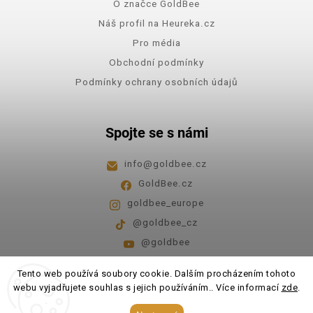
O značce GoldBee
Náš profil na Heureka.cz
Pro média
Obchodní podmínky
Podmínky ochrany osobních údajů
Spojte se s námi
info
@
goldbee.cz
GoldBee.cz
goldbee_europe
@goldbee_cz
@goldbee
Pondělí - pátek
8:00-14:00
Tento web používá soubory cookie. Dalším procházením tohoto
webu vyjadřujete souhlas s jejich používáním.. Více informací
zde
.
Copyright 2026
GoldBee
. Všechna práva vyhrazena.