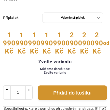
Příplatek
1
1
1
1
1
2
2
2
990
990
990
990
990
090
090
090
od
Kč
Kč
Kč
Kč
Kč
Kč
Kč
Kč
Zvolte variantu
Můžeme doručit do:
Zvolte variantu
Přidat do košíku
Speciální legíny, které ti pomohou při bolestivé menstruaci. 🌸 Trpíš