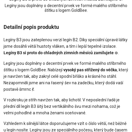
Legíny jsou doplněny o decentní prvek ve formě malého stříbrného
štítku s logem GoldBee.
Detailní popis produktu
Legíny B3 jsou zateplenou verzí legín B2. Díky speciální úpravě látky
jsme dosáhli větší hustoty vláken, a tím i lepší tepelné izolace.
Legíny B3 si proto do chladných zimních měsíců zamilujete
❄️.
Legíny jsou doplněny o decentní prvek ve formě malého stříbrného
štítku s logem GoldBee. Nabízejí
vysoký pas střižený do véčka
, který
je navržen tak, aby zakryl celé spodní bříško a krásně ho stáhl.
Nezapomněli jsme ani na řasený šev na zadečku, který dodá vaší
postavě šmrnc 💃.
V rozkroku je střih navržen tak, aby lichotil. V neposlední řadě je
přední díl legín B3 šitý bez vertikálního švu mezi nohama, což je
velmi pohodlné a mnoha ženami oceňované.
Vzhledem k silnější látce doporučujeme vzít o číslo větší, než běžně
u legín nosíte. Legíny jsou ze speciálního počesu, který bude časem