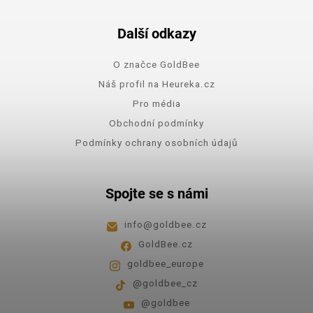
Další odkazy
O značce GoldBee
Náš profil na Heureka.cz
Pro média
Obchodní podmínky
Podmínky ochrany osobních údajů
Spojte se s námi
info
@
goldbee.cz
GoldBee.cz
goldbee_europe
@goldbee_cz
@goldbee