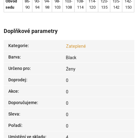
Obvod
86-
90-
94-
98-
103-
108-
114-
120-
135-
142-
sedu
90
94
98
103
108
114
120
135
142
150
Doplňkové parametry
Kategorie
:
Zateplené
Barva
:
Black
Určeno pro
:
Ženy
Doprodej
:
0
Akce
:
0
Doporučujeme
:
0
Sleva
:
0
Pořadí
:
0
Umístění ve skladu
:
4