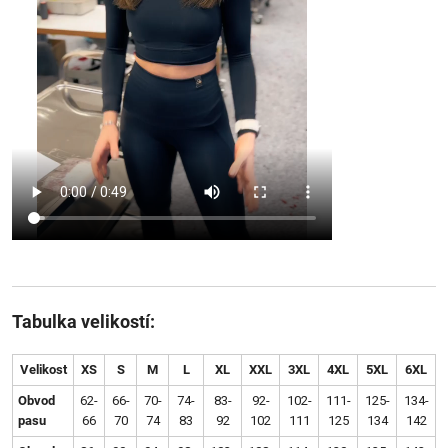
Tabulka velikostí:
Velikost
XS
S
M
L
XL
XXL
3XL
4XL
5XL
6XL
Obvod
62-
66-
70-
74-
83-
92-
102-
111-
125-
134-
pasu
66
70
74
83
92
102
111
125
134
142