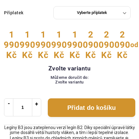
Příplatek
1
1
1
1
1
2
2
2
990
990
990
990
990
090
090
090
od
Kč
Kč
Kč
Kč
Kč
Kč
Kč
Kč
Zvolte variantu
Můžeme doručit do:
Zvolte variantu
Přidat do košíku
Legíny B3 jsou zateplenou verzí legín B2. Díky speciální úpravě látky
jsme dosáhli větší hustoty vláken, a tím i lepší tepelné izolace.
Legíny B3 si proto do chladných zimních měsíců zamilujete ❄️.