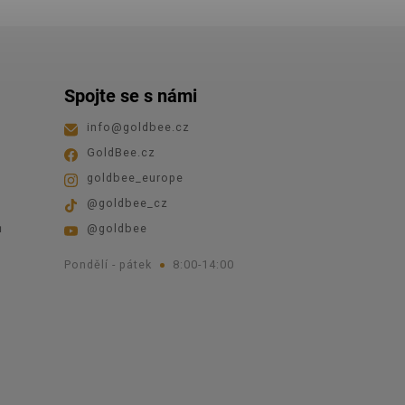
Spojte se s námi
info
@
goldbee.cz
GoldBee.cz
goldbee_europe
@goldbee_cz
ů
@goldbee
Pondělí - pátek
8:00-14:00