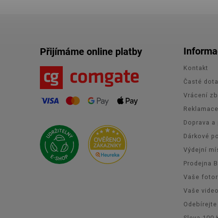
Informa
Přijímáme online platby
Kontakt
Časté dot
Vrácení zb
Reklamac
Doprava a 
Dárkové p
Výdejní mí
Prodejna 
Vaše foto
Vaše vide
Odebírejte
Sleva 100 