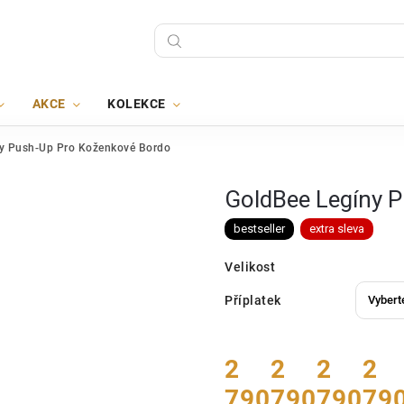
AKCE
KOLEKCE
y Push-Up Pro Koženkové Bordo
GoldBee Legíny 
bestseller
extra sleva
Velikost
Příplatek
2
2
2
2
790
790
790
79