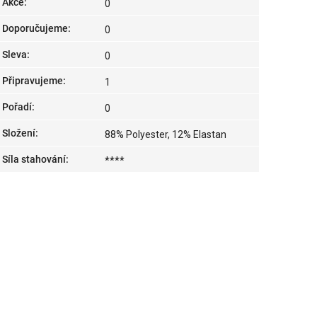
Akce
:
0
Doporučujeme
:
0
Sleva
:
0
Připravujeme
:
1
Pořadí
:
0
Složení
:
88% Polyester, 12% Elastan
Síla stahování
:
****