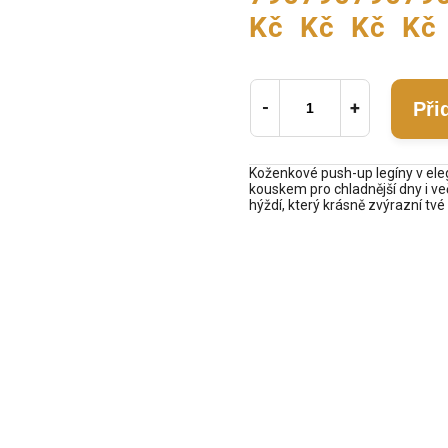
Kč
Kč
Kč
Kč
Při
Koženkové push-up legíny v el
kouskem pro chladnější dny i več
hýždí, který krásně zvýrazní tvé