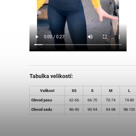
Tabulka velikostí:
Velikost
XS
S
M
L
Obvod pasu
62-66
66-70
70-74
74-83
Obvod sedu
86-90
90-94
94-98
98-103