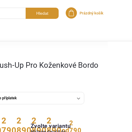
Hledat
Prázdný košík
Nákupní košík
Push-Up Pro Koženkové Bordo
2
2
2
2
2
Zvolte variantu
0
790
890
890
890
od
790
Můžeme doručit do: