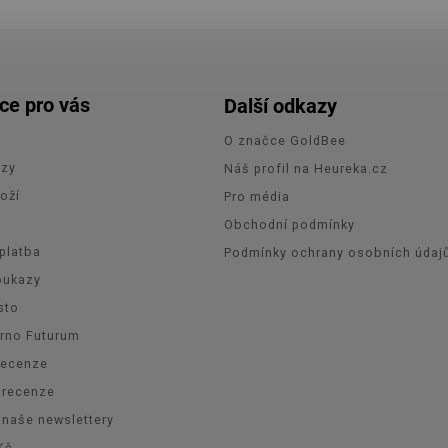
ce pro vás
Další odkazy
O značce GoldBee
azy
Náš profil na Heureka.cz
oží
Pro média
e
Obchodní podmínky
platba
Podmínky ochrany osobních údaj
oukazy
sto
Brno Futurum
recenze
orecenze
 naše newslettery
Kč