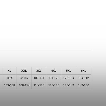
XL
XXL
3XL
4XL
5XL
6XL
83-92
92-102
102-111
111-125
125-134
134-142
103-108
108-114
114-120
120-135
135-142
142-150