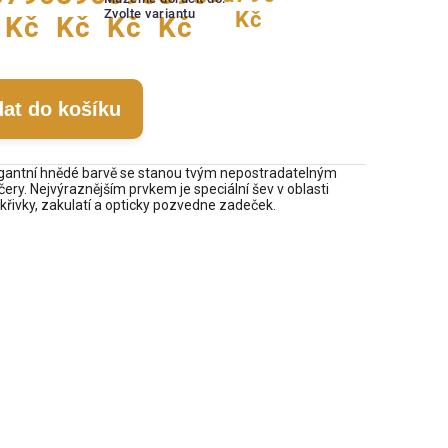
Zvolte variantu
Kč
Kč
Kč
Kč
Kč
dat do košíku
egantní hnědé barvě se stanou tvým nepostradatelným
ery. Nejvýraznějším prvkem je speciální šev v oblasti
 křivky, zakulatí a opticky pozvedne zadeček.