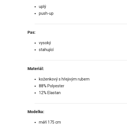
uplý
push-up
Pas:
vysoký
stahující
Materiál:
koženkový s hřejivým rubem
88% Polyester
12% Elastan
Modelka:
měří 175 cm