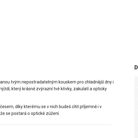
D
tanou tvým nepostradatelným kouskem pro chladnější dny i
ýždí, který krásně zvýrazní tvé křivky, zakulatí a opticky
česem, díky kterému se v nich budeš cítit příjemně i v
že se postará o optické zúžení.