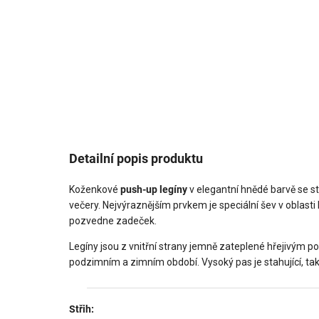
Detailní popis produktu
Koženkové
push-up legíny
v elegantní hnědé barvě se s
večery. Nejvýraznějším prvkem je speciální šev v oblasti h
pozvedne zadeček.
Legíny jsou z vnitřní strany jemně zateplené hřejivým po
podzimním a zimním období. Vysoký pas je stahující, tak
Střih: