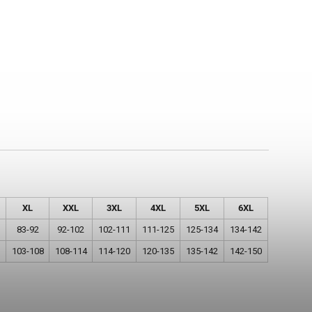
XL
XXL
3XL
4XL
5XL
6XL
83-92
92-102
102-111
111-125
125-134
134-142
103-108
108-114
114-120
120-135
135-142
142-150