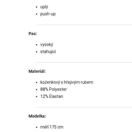
uplý
push-up
Pas:
vysoký
stahující
Materiál:
koženkový s hřejivým rubem
88% Polyester
12% Elastan
Modelka:
měří 175 cm