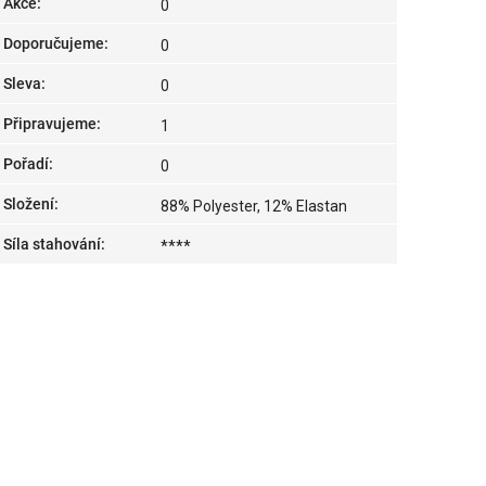
Akce
:
0
Doporučujeme
:
0
Sleva
:
0
Připravujeme
:
1
Pořadí
:
0
Složení
:
88% Polyester, 12% Elastan
Síla stahování
:
****