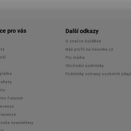
ce pro vás
Další odkazy
O značce GoldBee
azy
Náš profil na Heureka.cz
oží
Pro média
e
Obchodní podmínky
platba
Podmínky ochrany osobních údaj
oukazy
sto
Brno Futurum
recenze
orecenze
 naše newslettery
Kč