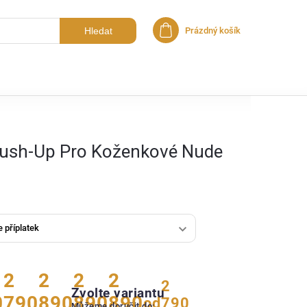
Hledat
Prázdný košík
Nákupní košík
Push-Up Pro Koženkové Nude
2
2
2
2
2
Zvolte variantu
0
790
890
890
890
od
790
Můžeme doručit do: