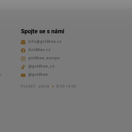
Spojte se s námi
info
@
goldbee.cz
GoldBee.cz
goldbee_europe
@goldbee_cz
ů
@goldbee
Pondělí - pátek
8:00-14:00