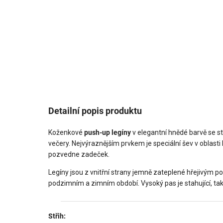
Detailní popis produktu
Koženkové
push-up legíny
v elegantní hnědé barvě se s
večery. Nejvýraznějším prvkem je speciální šev v oblasti h
pozvedne zadeček.
Legíny jsou z vnitřní strany jemně zateplené hřejivým po
podzimním a zimním období. Vysoký pas je stahující, tak
Střih: