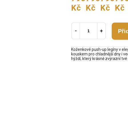
Kč
Kč
Kč
Kč
Při
Koženkové push-up legíny v el
kouskem pro chladnější dny i več
hýždí, který krásně zvýrazní tvé