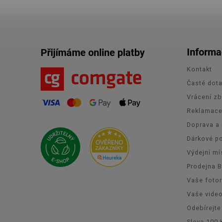
Informa
Přijímáme online platby
Kontakt
Časté dot
Vrácení zb
Reklamac
Doprava a 
Dárkové p
Výdejní mí
Prodejna 
Vaše foto
Vaše vide
Odebírejte
Sleva 100 