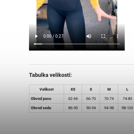
Tabulka velikostí:
Velikost
XS
S
M
L
Obvod pasu
62-66
66-70
70-74
74-83
Obvod sedu
86-90
90-94
94-98
98-103