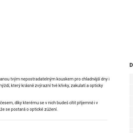
D
tanou tvým nepostradatelným kouskem pro chladnější dny i
ýždí, který krásně zvýrazní tvé křivky, zakulatí a opticky
česem, díky kterému se v nich budeš cítit příjemně i v
že se postará o optické zúžení.