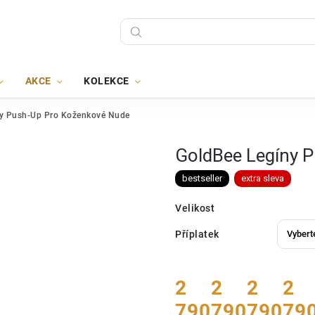
AKCE
KOLEKCE
y Push-Up Pro Koženkové Nude
GoldBee Legíny 
bestseller
extra sleva
Velikost
Příplatek
2
2
2
2
790
790
790
79