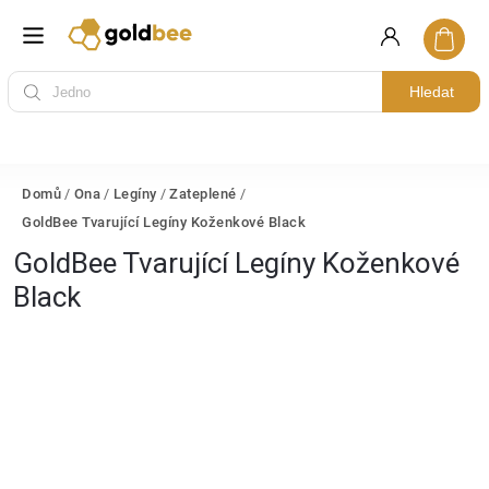
Hledat
Domů
/
Ona
/
Legíny
/
Zateplené
/
GoldBee Tvarující Legíny Koženkové Black
GoldBee Tvarující Legíny Koženkové
Black