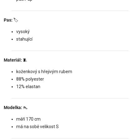
Pas:
🏷️
vysoký
stahující
Materiál:
🧵
koženkový s hřejivým rubem
88% polyester
12% elastan
Modelka:
👠
měří 170 cm
má na sobě velikost S