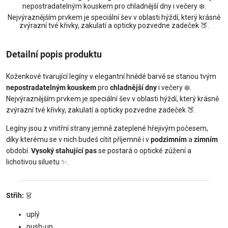
nepostradatelným kouskem pro chladnější dny i večery ❄️.
Nejvýraznějším prvkem je speciální šev v oblasti hýždí, který krásně
zvýrazní tvé křivky, zakulatí a opticky pozvedne zadeček 🍑.
Detailní popis produktu
Koženkové tvarující legíny v elegantní hnědé barvě se stanou tvým
nepostradatelným kouskem
pro
chladnější dny
i večery ❄️.
Nejvýraznějším prvkem je speciální šev v oblasti hýždí, který krásně
zvýrazní tvé křivky, zakulatí a opticky pozvedne zadeček 🍑.
Legíny jsou z vnitřní strany jemně zateplené hřejivým počesem,
díky kterému se v nich budeš cítit příjemně i v
podzimním
a
zimním
období.
Vysoký stahující pas
se postará o optické zúžení a
lichotivou siluetu ✨.
Střih:
👗
uplý
push-up