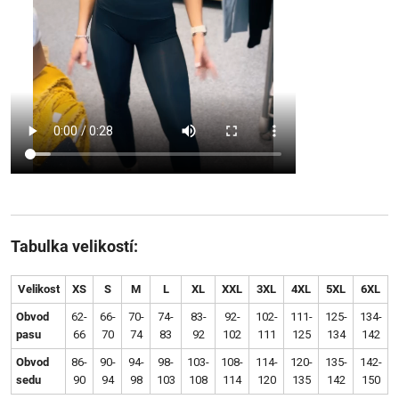
Tabulka velikostí:
Velikost
XS
S
M
L
XL
XXL
3XL
4XL
5XL
6XL
Obvod
62-
66-
70-
74-
83-
92-
102-
111-
125-
134-
pasu
66
70
74
83
92
102
111
125
134
142
Obvod
86-
90-
94-
98-
103-
108-
114-
120-
135-
142-
sedu
90
94
98
103
108
114
120
135
142
150