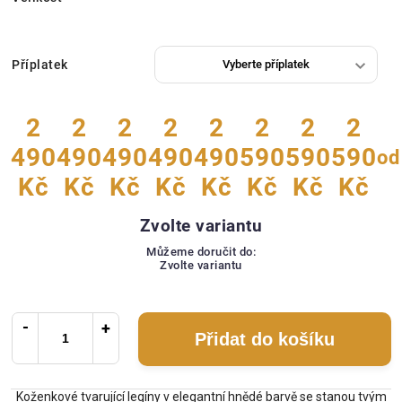
Příplatek
2
2
2
2
2
2
2
2
490
490
490
490
490
590
590
590
od
Kč
Kč
Kč
Kč
Kč
Kč
Kč
Kč
Zvolte variantu
Můžeme doručit do:
Zvolte variantu
Přidat do košíku
Koženkové tvarující legíny v elegantní hnědé barvě se stanou tvým