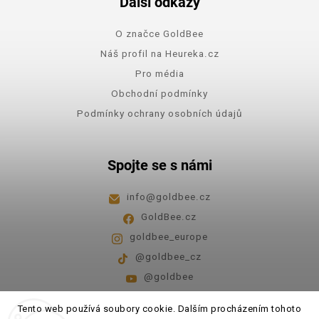
Další odkazy
O značce GoldBee
Náš profil na Heureka.cz
Pro média
Obchodní podmínky
Podmínky ochrany osobních údajů
Spojte se s námi
info
@
goldbee.cz
GoldBee.cz
goldbee_europe
@goldbee_cz
@goldbee
Pondělí - pátek
8:00-14:00
Tento web používá soubory cookie. Dalším procházením tohoto