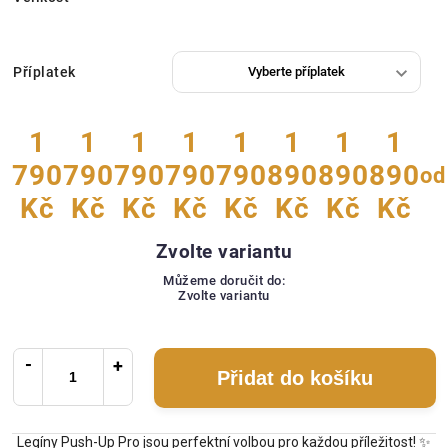
Příplatek
1
1
1
1
1
1
1
1
790
790
790
790
790
890
890
890
od
Kč
Kč
Kč
Kč
Kč
Kč
Kč
Kč
Zvolte variantu
Můžeme doručit do:
Zvolte variantu
Přidat do košíku
Legíny Push-Up Pro jsou perfektní volbou pro každou příležitost! ✨