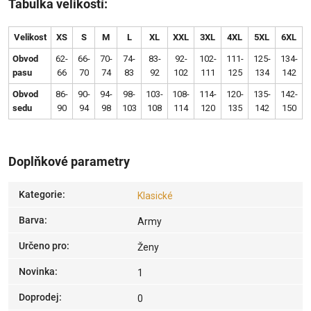
Tabulka velikostí:
Velikost
XS
S
M
L
XL
XXL
3XL
4XL
5XL
6XL
Obvod
62-
66-
70-
74-
83-
92-
102-
111-
125-
134-
pasu
66
70
74
83
92
102
111
125
134
142
Obvod
86-
90-
94-
98-
103-
108-
114-
120-
135-
142-
sedu
90
94
98
103
108
114
120
135
142
150
Doplňkové parametry
Kategorie
:
Klasické
Barva
:
Army
Určeno pro
:
Ženy
Novinka
:
1
Doprodej
:
0