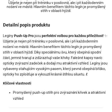
Užijete je nejen při tréninku v posilovně, ale i při každodenním
nošení ve městě. Hlavním benefitem těchto legín je promyšlený
střih v oblasti hýždí.
Detailní popis produktu
Legíny
Push-Up Pro
jsou
perfektní volbou pro každou příležitost
!
✨
Užijete je nejen při tréninku v posilovně, ale i při každodenním
nošení ve městě. Hlavním benefitem těchto legín je promyšlený
střih v oblasti hýždí. Díky speciálnímu švu, který obepíná spodní
část, jemně tvarují a zdůrazňují vaše křivky. Falešné kapsy navíc
opticky zvýrazní zadeček a dodají mu atraktivní vzhled. Legíny jsou
vybaveny stahujícím vysokým pasem, který pevně obepíná bříško,
opticky ho zplošťuje a vykouzlí krásně štíhlou siluetu.
💃
Klíčové vlastnosti
Promyšlený push-up střih pro zvýraznění křivek a atraktivní
vzhled