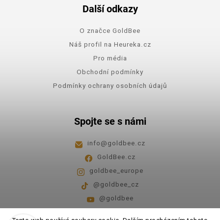
Další odkazy
O značce GoldBee
Náš profil na Heureka.cz
Pro média
Obchodní podmínky
Podmínky ochrany osobních údajů
Spojte se s námi
info
@
goldbee.cz
GoldBee.cz
goldbee_europe
@goldbee_cz
@goldbee
Pondělí - pátek
8:00-14:00