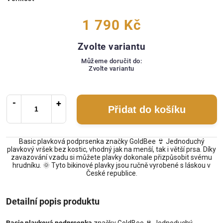
1 790 Kč
Zvolte variantu
Můžeme doručit do:
Zvolte variantu
Přidat do košíku
Basic plavková podprsenka značky GoldBee 👙 Jednoduchý
plavkový vršek bez kostic, vhodný jak na menší, tak i větší prsa. Díky
zavazování vzadu si můžete plavky dokonale přizpůsobit svému
hrudníku. 🌞 Tyto bikinové plavky jsou ručně vyrobené s láskou v
České republice.
Detailní popis produktu
Basic plavková podprsenka
značky GoldBee 👙 Jednoduchý