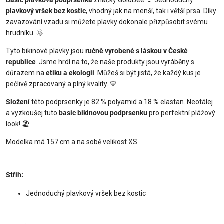
plavkový vršek bez kostic
, vhodný jak na menší, tak i větší prsa. Díky
zavazování vzadu si můžete plavky dokonale přizpůsobit svému
hrudníku. 🌞
Tyto bikinové plavky jsou
ručně vyrobené s láskou v České
republice
. Jsme hrdí na to, že naše produkty jsou vyráběny s
důrazem na
etiku a ekologii
. Můžeš si být jistá, že každý kus je
pečlivě zpracovaný a plný kvality. 💛
Složení
této podprsenky je 82 % polyamid a 18 % elastan. Neotálej
a vyzkoušej tuto
basic bikinovou podprsenku
pro perfektní plážový
look! 🏖️
Modelka má 157 cm a na sobě velikost XS.
Střih:
Jednoduchý plavkový vršek bez kostic