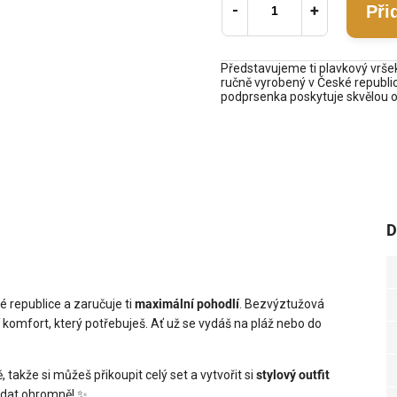
Při
Představujeme ti plavkový vrše
ručně vyrobený v České republi
podprsenka poskytuje skvělou op
D
é republice a zaručuje ti
maximální pohodlí
. Bezvýztužová
 komfort, který potřebuješ. Ať už se vydáš na pláž nebo do
takže si můžeš přikoupit celý set a vytvořit si
stylový outfit
adat ohromně! ✨