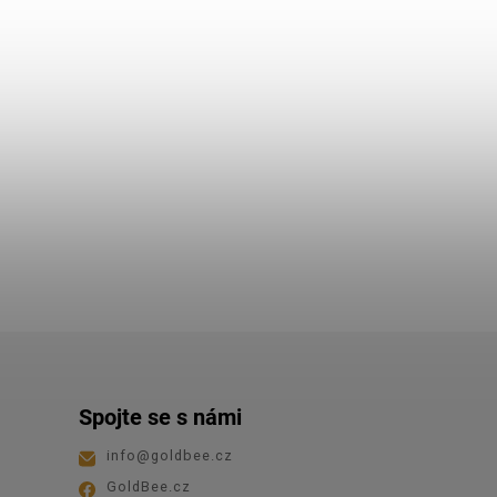
Spojte se s námi
info
@
goldbee.cz
GoldBee.cz