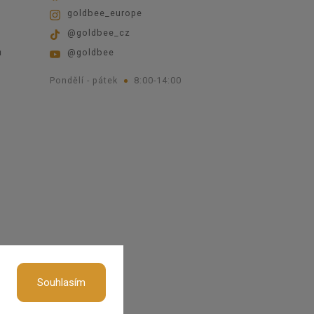
goldbee_europe
@goldbee_cz
ů
@goldbee
Pondělí - pátek
8:00-14:00
okies
Souhlasím