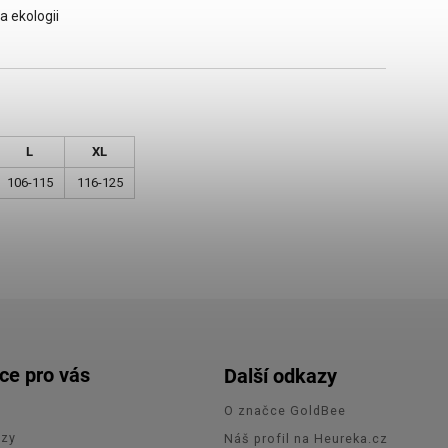
a ekologii
L
XL
106-115
116-125
ce pro vás
Další odkazy
O značce GoldBee
azy
Náš profil na Heureka.cz