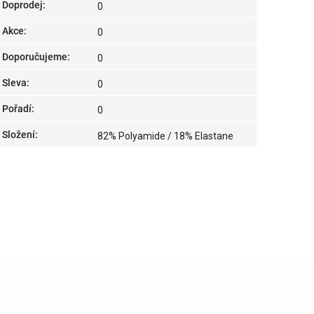
Doprodej
:
0
Akce
:
0
Doporučujeme
:
0
Sleva
:
0
Pořadí
:
0
Složení
:
82% Polyamide / 18% Elastane