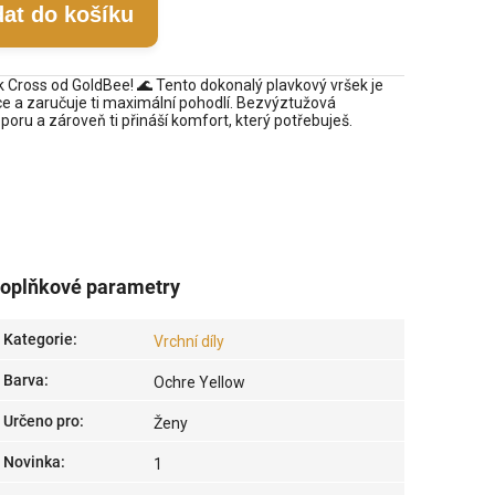
dat do košíku
k Cross od GoldBee! 🌊 Tento dokonalý plavkový vršek je
ce a zaručuje ti maximální pohodlí. Bezvýztužová
oru a zároveň ti přináší komfort, který potřebuješ.
oplňkové parametry
Kategorie
:
Vrchní díly
Barva
:
Ochre Yellow
Určeno pro
:
Ženy
Novinka
:
1