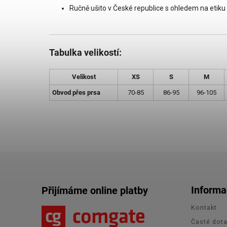
Ručně ušito v České republice s ohledem na etiku 
Tabulka velikostí:
Velikost
XS
S
M
Obvod přes prsa
70-85
86-95
96-105
Informa
Přijímáme online platby
Kontakt
Časté dot