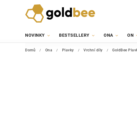
NOVINKY
BESTSELLERY
ONA
ON
Domů
/
Ona
/
Plavky
/
Vrchní díly
/
GoldBee Plavk