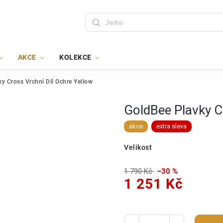
AKCE
KOLEKCE
y Cross Vrchní Díl Ochre Yellow
GoldBee Plavky C
akce
extra sleva
Velikost
1 790 Kč
–30 %
1 251 Kč