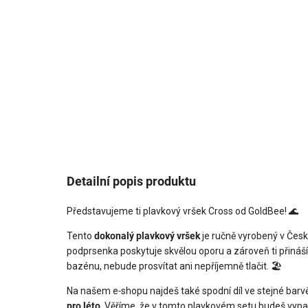
Detailní popis produktu
Představujeme ti plavkový vršek Cross od GoldBee! 🌊
Tento
dokonalý plavkový vršek
je ručně vyrobený v Česk
podprsenka poskytuje skvělou oporu a zároveň ti přináší
bazénu, nebude prosvítat ani nepříjemně tlačit. 🏖️
Na našem e‑shopu najdeš také spodní díl ve stejné barvě, 
pro léto
. Věříme, že v tomto plavkovém setu budeš vyp