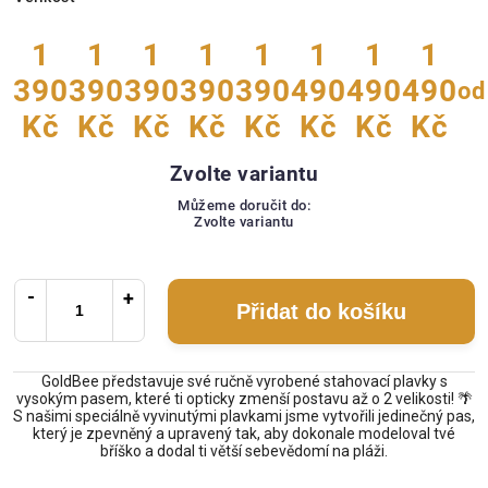
1
1
1
1
1
1
1
1
390
390
390
390
390
490
490
490
od
Kč
Kč
Kč
Kč
Kč
Kč
Kč
Kč
Zvolte variantu
Můžeme doručit do:
Zvolte variantu
Přidat do košíku
GoldBee představuje své ručně vyrobené stahovací plavky s
vysokým pasem, které ti opticky zmenší postavu až o 2 velikosti! 🌴
S našimi speciálně vyvinutými plavkami jsme vytvořili jedinečný pas,
který je zpevněný a upravený tak, aby dokonale modeloval tvé
bříško a dodal ti větší sebevědomí na pláži.