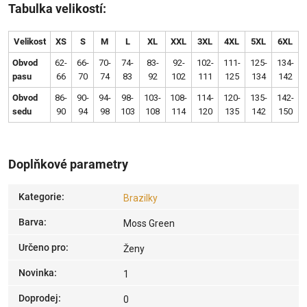
Tabulka velikostí:
Velikost
XS
S
M
L
XL
XXL
3XL
4XL
5XL
6XL
Obvod
62-
66-
70-
74-
83-
92-
102-
111-
125-
134-
pasu
66
70
74
83
92
102
111
125
134
142
Obvod
86-
90-
94-
98-
103-
108-
114-
120-
135-
142-
sedu
90
94
98
103
108
114
120
135
142
150
Doplňkové parametry
Kategorie
:
Brazilky
Barva
:
Moss Green
Určeno pro
:
Ženy
Novinka
:
1
Doprodej
:
0