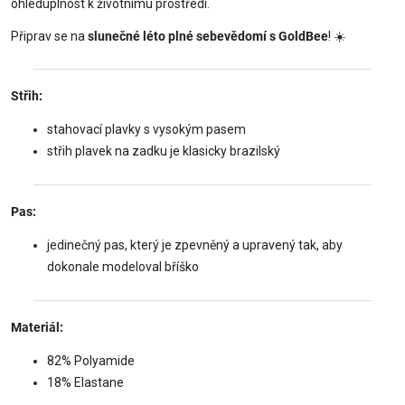
ohleduplnost k životnímu prostředí.
Připrav se na
slunečné léto plné sebevědomí s GoldBee
! ☀️
Střih:
stahovací plavky s vysokým pasem
střih plavek na zadku je klasicky brazilský
Pas:
jedinečný pas, který je zpevněný a upravený tak, aby
dokonale modeloval bříško
Materiál:
82% Polyamide
18% Elastane