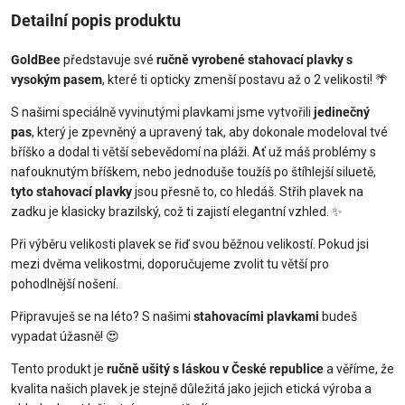
Detailní popis produktu
GoldBee
představuje své
ručně vyrobené stahovací plavky s
vysokým pasem
, které ti opticky zmenší postavu až o 2 velikosti! 🌴
S našimi speciálně vyvinutými plavkami jsme vytvořili
jedinečný
pas
, který je zpevněný a upravený tak, aby dokonale modeloval tvé
bříško a dodal ti větší sebevědomí na pláži. Ať už máš problémy s
nafouknutým bříškem, nebo jednoduše toužíš po štíhlejší siluetě,
tyto stahovací plavky
jsou přesně to, co hledáš. Střih plavek na
zadku je klasicky brazilský, což ti zajistí elegantní vzhled. ✨
Při výběru velikosti plavek se řiď svou běžnou velikostí. Pokud jsi
mezi dvěma velikostmi, doporučujeme zvolit tu větší pro
pohodlnější nošení.
Připravuješ se na léto? S našimi
stahovacími plavkami
budeš
vypadat úžasně! 😍
Tento produkt je
ručně ušitý s láskou v České republice
a věříme, že
kvalita našich plavek je stejně důležitá jako jejich etická výroba a