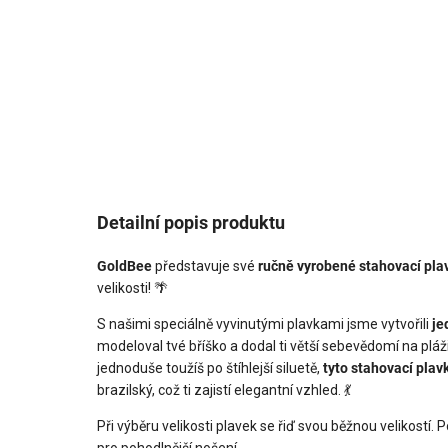
Detailní popis produktu
GoldBee
představuje své
ručně vyrobené stahovací pl
velikosti! 🌴
S našimi speciálně vyvinutými plavkami jsme vytvořili
je
modeloval tvé bříško a dodal ti větší sebevědomí na pl
jednoduše toužíš po štíhlejší siluetě,
tyto stahovací plav
brazilský, což ti zajistí elegantní vzhled. 💃
Při výběru velikosti plavek se řiď svou běžnou velikostí.
pro pohodlnější nošení.