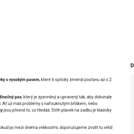
D
avky s vysokým pasem
, které ti opticky zmenší postavu až o 2
dinečný pas
, který je zpevněný a upravený tak, aby dokonale
áži. Ať už máš problémy s nafouknutým bříškem, nebo
ky
jsou přesně to, co hledáš. Střih plavek na zadku je klasicky
 Pokud jsi mezi dvěma velikostmi, doporučujeme zvolit tu větší