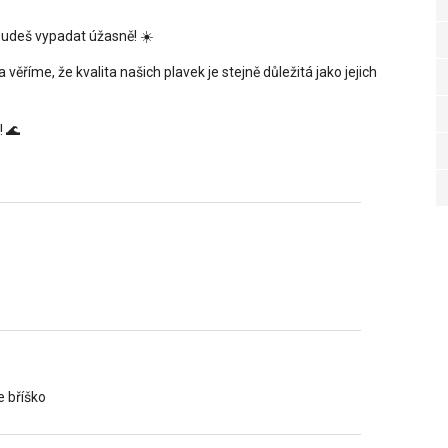
udeš vypadat úžasně! ☀️
a věříme, že kvalita našich plavek je stejně důležitá jako jejich
! 🌊
 bříško