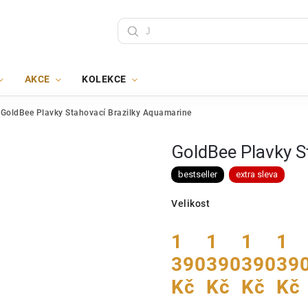
AKCE
KOLEKCE
GoldBee Plavky Stahovací Brazilky Aquamarine
GoldBee Plavky S
bestseller
extra sleva
Velikost
1
1
1
1
390
390
390
39
Kč
Kč
Kč
Kč