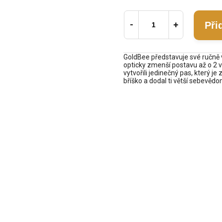
Při
GoldBee představuje své ručně 
opticky zmenší postavu až o 2 v
vytvořili jedinečný pas, který 
bříško a dodal ti větší sebevědom