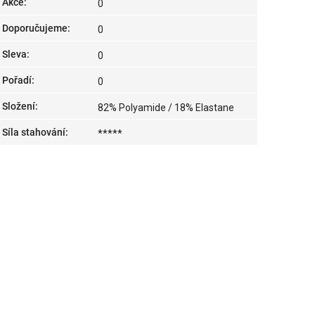
Akce
:
0
Doporučujeme
:
0
Sleva
:
0
Pořadí
:
0
Složení
:
82% Polyamide / 18% Elastane
Síla stahování
:
*****