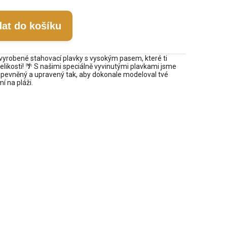
dat do košíku
vyrobené stahovací plavky s vysokým pasem, které ti
elikosti! 🌴 S našimi speciálně vyvinutými plavkami jsme
je zpevněný a upravený tak, aby dokonale modeloval tvé
í na pláži.