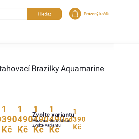
Hledat
Prázdný košík
Nákupní košík
tahovací Brazilky Aquamarine
1
1
1
1
1
Zvolte variantu
0
390
490
490
490
od
390
Můžeme doručit do:
Zvolte variantu
Kč
Kč
Kč
Kč
Kč