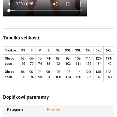
Tabulka velikostí:
Velikost
XS
S
M
L
XL
XXL
3XL
4XL
5XL
6XL
Obvod
62-
66-
70-
74-
83-
92-
102-
111-
125-
134-
pasu
66
70
74
83
92
102
111
125
134
142
Obvod
86-
90-
94-
98-
103-
108-
114-
120-
135-
142-
sedu
90
94
98
103
108
114
120
135
142
150
Doplňkové parametry
Kategorie
:
Brazilky