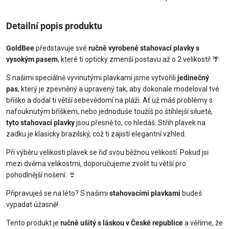
Detailní popis produktu
GoldBee
představuje své
ručně vyrobené stahovací plavky s
vysokým pasem
, které ti opticky zmenší postavu až o 2 velikosti! 🌴
S našimi speciálně vyvinutými plavkami jsme vytvořili
jedinečný
pas
, který je zpevněný a upravený tak, aby dokonale modeloval tvé
bříško a dodal ti větší sebevědomí na pláži. Ať už máš problémy s
nafouknutým bříškem, nebo jednoduše toužíš po štíhlejší siluetě,
tyto stahovací plavky
jsou přesně to, co hledáš. Střih plavek na
zadku je klasicky brazilský, což ti zajistí elegantní vzhled.
Při výběru velikosti plavek se řiď svou běžnou velikostí. Pokud jsi
mezi dvěma velikostmi, doporučujeme zvolit tu větší pro
pohodlnější nošení. 👙
Připravuješ se na léto? S našimi
stahovacími plavkami
budeš
vypadat úžasně!
Tento produkt je
ručně ušitý s láskou v České republice
a věříme, že