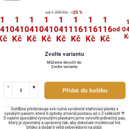
od 1 390 Kč
–25 %
1
1
1
1
1
1
1
1
41
041
041
041
041
116
116
116
od
0
K
Kč
Kč
Kč
Kč
Kč
Kč
Kč
Kč
Zvolte variantu
Můžeme doručit do:
Zvolte variantu
Přidat do košíku
GoldBee představuje své ručně vyrobené stahovací plavky s
vysokým pasem, které ti opticky zmenší postavu až o 2 velikosti! 🌴
S našimi speciálně vyvinutými plavkami jsme vytvořili jedinečný pas,
který je zpevněný a upravený tak, aby dokonale modeloval tvé
bříško a dodal ti větší sebevědomí na pláži.