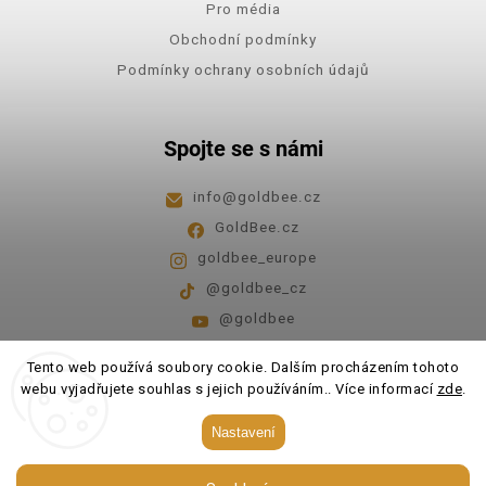
Pro média
Obchodní podmínky
Podmínky ochrany osobních údajů
Spojte se s námi
info
@
goldbee.cz
GoldBee.cz
goldbee_europe
@goldbee_cz
@goldbee
Pondělí - pátek
8:00-14:00
Tento web používá soubory cookie. Dalším procházením tohoto
webu vyjadřujete souhlas s jejich používáním.. Více informací
zde
.
Copyright 2026
GoldBee
. Všechna práva vyhrazena.
Nastavení
Upravit nastavení cookies