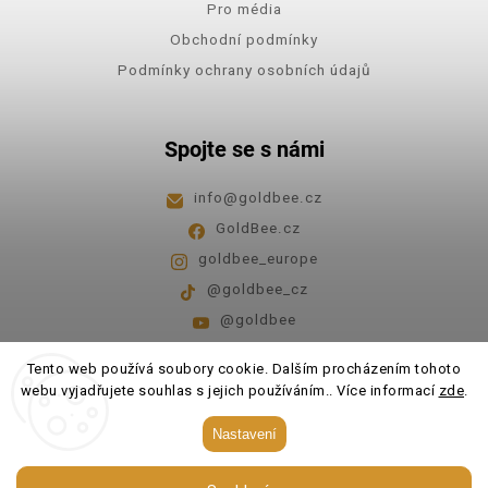
Pro média
Obchodní podmínky
Podmínky ochrany osobních údajů
Spojte se s námi
info
@
goldbee.cz
GoldBee.cz
goldbee_europe
@goldbee_cz
@goldbee
Pondělí - pátek
8:00-14:00
Tento web používá soubory cookie. Dalším procházením tohoto
webu vyjadřujete souhlas s jejich používáním.. Více informací
zde
.
Copyright 2026
GoldBee
. Všechna práva vyhrazena.
Nastavení
Upravit nastavení cookies