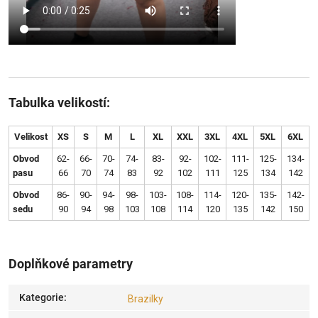
Tabulka velikostí:
Velikost
XS
S
M
L
XL
XXL
3XL
4XL
5XL
6XL
Obvod
62-
66-
70-
74-
83-
92-
102-
111-
125-
134-
pasu
66
70
74
83
92
102
111
125
134
142
Obvod
86-
90-
94-
98-
103-
108-
114-
120-
135-
142-
sedu
90
94
98
103
108
114
120
135
142
150
Doplňkové parametry
Kategorie
:
Brazilky