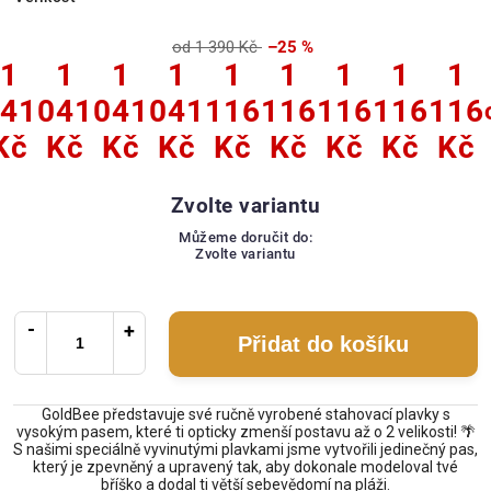
od 1 390 Kč
–25 %
1
1
1
1
1
1
1
1
1
41
041
041
041
116
116
116
116
116
Kč
Kč
Kč
Kč
Kč
Kč
Kč
Kč
Kč
Zvolte variantu
Můžeme doručit do:
Zvolte variantu
Přidat do košíku
GoldBee představuje své ručně vyrobené stahovací plavky s
vysokým pasem, které ti opticky zmenší postavu až o 2 velikosti! 🌴
S našimi speciálně vyvinutými plavkami jsme vytvořili jedinečný pas,
který je zpevněný a upravený tak, aby dokonale modeloval tvé
bříško a dodal ti větší sebevědomí na pláži.