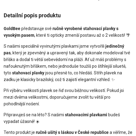
Detailní popis produktu
GoldBee
představuje své
ručně vyrobené stahovací plavky s
vysokým pasem
, které ti opticky zmenší postavu až o 2 velikosti! 🌴
S našimi speciálně vyvinutými plavkami jsme vytvořili
jedinečný
pas
, který je zpevněný a upravený tak, aby dokonale modeloval tvé
bříško a dodal ti větší sebevědomí na pláži. Ať už máš problémy s
nafouknutým bříškem, nebo jednoduše toužíš po štíhlejší siluetě,
tyto
stahovací plavky
jsou přesně to, co hledáš. Střih plavek na
zadku je klasicky brazilský, což ti zajistí elegantní vzhled. ✨
Při výběru velikosti plavek se řiď svou běžnou velikostí. Pokud jsi
mezi dvěma velikostmi, doporučujeme zvolit tu větší pro
pohodlnější nošení.
Připravuješ se na léto? S našimi
stahovacími plavkami
budeš
vypadat úžasně! ☀️
Tento produkt je
ručně ušitý s láskou v České republice
a věříme, že