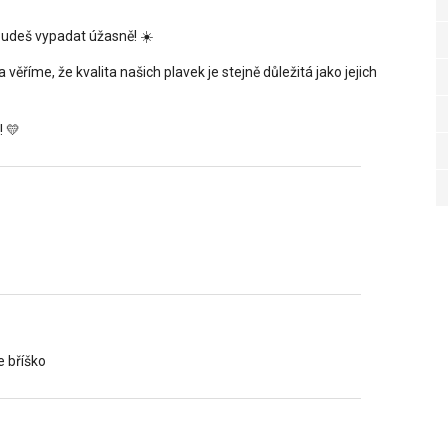
udeš vypadat úžasně! ☀️
a věříme, že kvalita našich plavek je stejně důležitá jako jejich
! 💛
 bříško