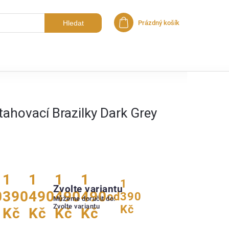
Hledat
Prázdný košík
Nákupní košík
tahovací Brazilky Dark Grey
1
1
1
1
1
Zvolte variantu
0
390
490
490
490
od
390
Můžeme doručit do:
Zvolte variantu
Kč
Kč
Kč
Kč
Kč