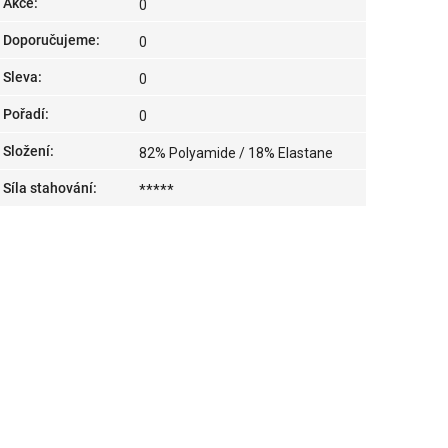
Akce
:
0
Doporučujeme
:
0
Sleva
:
0
Pořadí
:
0
Složení
:
82% Polyamide / 18% Elastane
Síla stahování
:
*****