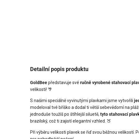
Detailní popis produktu
GoldBee
představuje své
ručně vyrobené stahovací pl
velikosti! 🌴
S našimi speciálně vyvinutými plavkami jsme vytvořili
je
modeloval tvé bříško a dodal ti větší sebevědomí na pl
jednoduše toužíš po štíhlejší siluetě,
tyto stahovací plav
brazilský, což ti zajistí elegantní vzhled. 🍑
Při výběru velikosti plavek se řiď svou běžnou velikostí.
pro pohodlnější nošení.