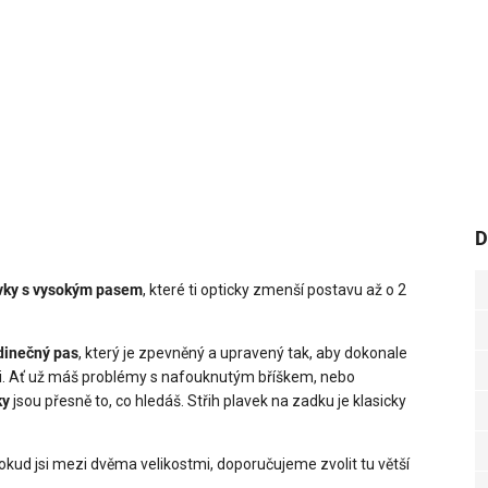
D
avky s vysokým pasem
, které ti opticky zmenší postavu až o 2
dinečný pas
, který je zpevněný a upravený tak, aby dokonale
áži. Ať už máš problémy s nafouknutým bříškem, nebo
ky
jsou přesně to, co hledáš. Střih plavek na zadku je klasicky
 Pokud jsi mezi dvěma velikostmi, doporučujeme zvolit tu větší