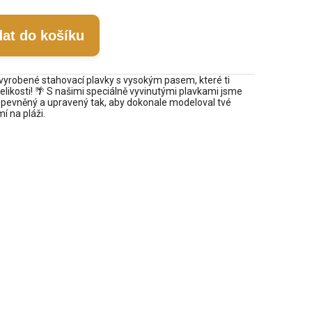
dat do košíku
vyrobené stahovací plavky s vysokým pasem, které ti
elikosti! 🌴 S našimi speciálně vyvinutými plavkami jsme
je zpevněný a upravený tak, aby dokonale modeloval tvé
í na pláži.