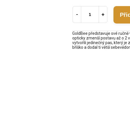
Při
GoldBee představuje své ručně 
opticky zmenší postavu až o 2 v
vytvořili jedinečný pas, který 
bříško a dodal ti větší sebevědom