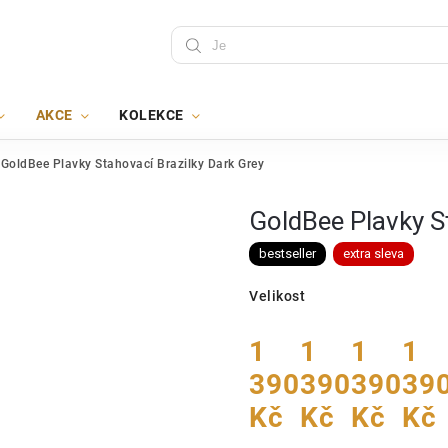
AKCE
KOLEKCE
GoldBee Plavky Stahovací Brazilky Dark Grey
GoldBee Plavky S
bestseller
extra sleva
Velikost
1
1
1
1
390
390
390
39
Kč
Kč
Kč
Kč