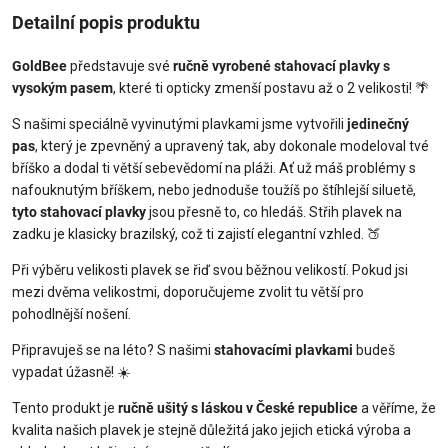
Detailní popis produktu
GoldBee
představuje své
ručně vyrobené stahovací plavky s
vysokým pasem
, které ti opticky zmenší postavu až o 2 velikosti! 🌴
S našimi speciálně vyvinutými plavkami jsme vytvořili
jedinečný
pas
, který je zpevněný a upravený tak, aby dokonale modeloval tvé
bříško a dodal ti větší sebevědomí na pláži. Ať už máš problémy s
nafouknutým bříškem, nebo jednoduše toužíš po štíhlejší siluetě,
tyto stahovací plavky
jsou přesně to, co hledáš. Střih plavek na
zadku je klasicky brazilský, což ti zajistí elegantní vzhled. 🍑
Při výběru velikosti plavek se řiď svou běžnou velikostí. Pokud jsi
mezi dvěma velikostmi, doporučujeme zvolit tu větší pro
pohodlnější nošení.
Připravuješ se na léto? S našimi
stahovacími plavkami
budeš
vypadat úžasně! ☀️
Tento produkt je
ručně ušitý s láskou v České republice
a věříme, že
kvalita našich plavek je stejně důležitá jako jejich etická výroba a