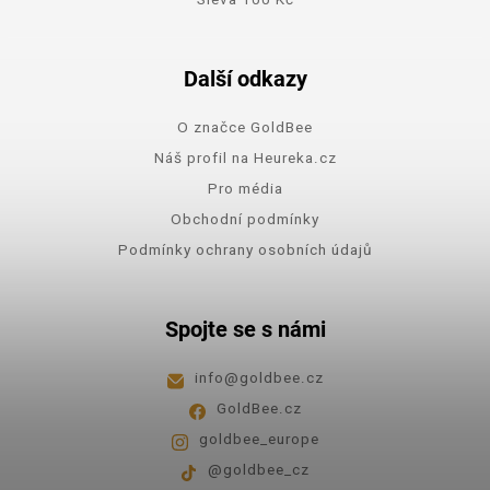
Další odkazy
O značce GoldBee
Náš profil na Heureka.cz
Pro média
Obchodní podmínky
Podmínky ochrany osobních údajů
Spojte se s námi
info
@
goldbee.cz
GoldBee.cz
goldbee_europe
@goldbee_cz