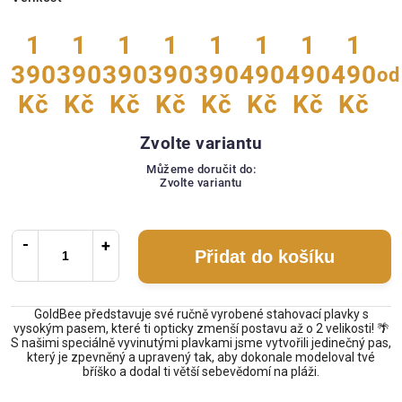
1
1
1
1
1
1
1
1
390
390
390
390
390
490
490
490
od
Kč
Kč
Kč
Kč
Kč
Kč
Kč
Kč
Zvolte variantu
Můžeme doručit do:
Zvolte variantu
Přidat do košíku
GoldBee představuje své ručně vyrobené stahovací plavky s
vysokým pasem, které ti opticky zmenší postavu až o 2 velikosti! 🌴
S našimi speciálně vyvinutými plavkami jsme vytvořili jedinečný pas,
který je zpevněný a upravený tak, aby dokonale modeloval tvé
bříško a dodal ti větší sebevědomí na pláži.