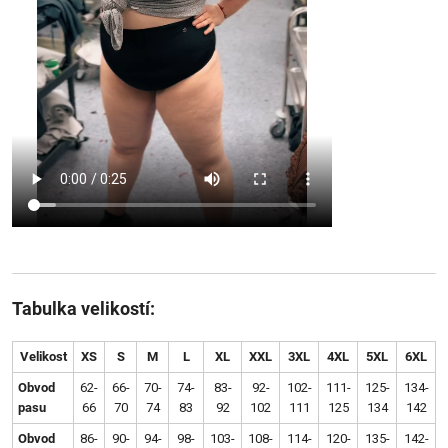
Tabulka velikostí:
Velikost
XS
S
M
L
XL
XXL
3XL
4XL
5XL
6XL
Obvod
62-
66-
70-
74-
83-
92-
102-
111-
125-
134-
pasu
66
70
74
83
92
102
111
125
134
142
Obvod
86-
90-
94-
98-
103-
108-
114-
120-
135-
142-