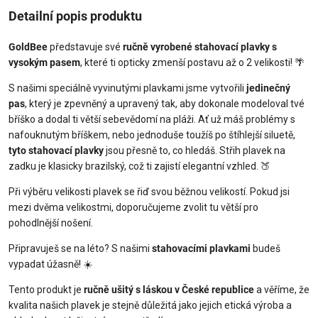
Detailní popis produktu
GoldBee
představuje své
ručně vyrobené stahovací plavky s
vysokým pasem
, které ti opticky zmenší postavu až o 2 velikosti! 🌴
S našimi speciálně vyvinutými plavkami jsme vytvořili
jedinečný
pas
, který je zpevněný a upravený tak, aby dokonale modeloval tvé
bříško a dodal ti větší sebevědomí na pláži. Ať už máš problémy s
nafouknutým bříškem, nebo jednoduše toužíš po štíhlejší siluetě,
tyto stahovací plavky
jsou přesně to, co hledáš. Střih plavek na
zadku je klasicky brazilský, což ti zajistí elegantní vzhled. 🍑
Při výběru velikosti plavek se řiď svou běžnou velikostí. Pokud jsi
mezi dvěma velikostmi, doporučujeme zvolit tu větší pro
pohodlnější nošení.
Připravuješ se na léto? S našimi
stahovacími plavkami
budeš
vypadat úžasně! ☀️
Tento produkt je
ručně ušitý s láskou v České republice
a věříme, že
kvalita našich plavek je stejně důležitá jako jejich etická výroba a