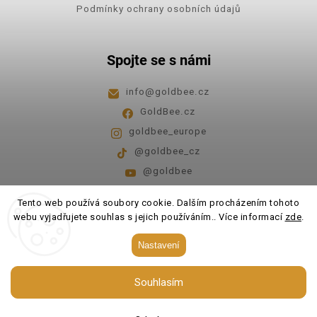
Podmínky ochrany osobních údajů
Spojte se s námi
info
@
goldbee.cz
GoldBee.cz
goldbee_europe
@goldbee_cz
@goldbee
Pondělí - pátek
8:00-14:00
Tento web používá soubory cookie. Dalším procházením tohoto
webu vyjadřujete souhlas s jejich používáním.. Více informací
zde
.
Copyright 2026
GoldBee
. Všechna práva vyhrazena.
Nastavení
Upravit nastavení cookies
Souhlasím
Vytvořil
Shoptet
| Design
Shoptak.cz.