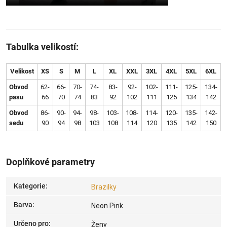
Tabulka velikostí:
Velikost
XS
S
M
L
XL
XXL
3XL
4XL
5XL
6XL
Obvod
62-
66-
70-
74-
83-
92-
102-
111-
125-
134-
pasu
66
70
74
83
92
102
111
125
134
142
Obvod
86-
90-
94-
98-
103-
108-
114-
120-
135-
142-
sedu
90
94
98
103
108
114
120
135
142
150
Doplňkové parametry
Kategorie
:
Brazilky
Barva
:
Neon Pink
Určeno pro
:
Ženy