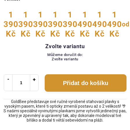
1
1
1
1
1
1
1
1
390
390
390
390
390
490
490
490
od
Kč
Kč
Kč
Kč
Kč
Kč
Kč
Kč
Zvolte variantu
Můžeme doručit do:
Zvolte variantu
Přidat do košíku
GoldBee představuje své ručně vyrobené stahovací plavky s
vysokým pasem, které ti opticky zmenší postavu až o 2 velikosti! 🌴
S našimi speciálně vyvinutými plavkami jsme vytvořili jedinečný pas,
který je zpevněný a upravený tak, aby dokonale modeloval tvé
bříško a dodal ti větší sebevědomí na pláži.