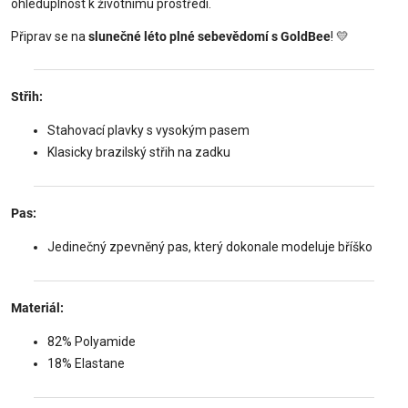
ohleduplnost k životnímu prostředí.
Připrav se na
slunečné léto plné sebevědomí s GoldBee
! 💛
Střih:
Stahovací plavky s vysokým pasem
Klasicky brazilský střih na zadku
Pas:
Jedinečný zpevněný pas, který dokonale modeluje bříško
Materiál:
82% Polyamide
18% Elastane