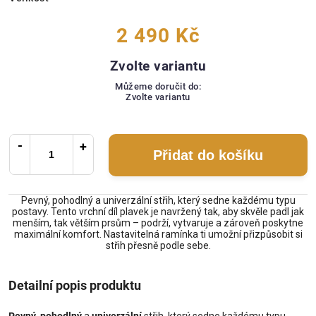
2 490 Kč
Zvolte variantu
Můžeme doručit do:
Zvolte variantu
Přidat do košíku
Pevný, pohodlný a univerzální střih, který sedne každému typu
postavy. Tento vrchní díl plavek je navržený tak, aby skvěle padl jak
menším, tak větším prsům – podrží, vytvaruje a zároveň poskytne
maximální komfort. Nastavitelná ramínka ti umožní přizpůsobit si
střih přesně podle sebe.
Detailní popis produktu
Pevný
,
pohodlný
a
univerzální
střih, který sedne každému typu