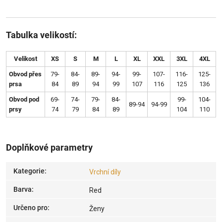
Tabulka velikostí:
Velikost
XS
S
M
L
XL
XXL
3XL
4XL
Obvod přes
79-
84-
89-
94-
99-
107-
116-
125-
prsa
84
89
94
99
107
116
125
136
Obvod pod
69-
74-
79-
84-
99-
104-
89-94
94-99
prsy
74
79
84
89
104
110
Doplňkové parametry
Kategorie
:
Vrchní díly
Barva
:
Red
Určeno pro
:
Ženy