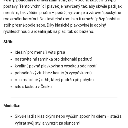
postavy. Tento vrchní díl plavek je navržený tak, aby skvěle padl jak
menším, tak větším prsům – podrží, vytvaruje a zároveň poskytne
maximální komfort. Nastavitelná ramínka ti umožní přizpůsobit si
střih přesně podle sebe. Díky klasické plavkovině je odolný,
rychleschnoucí a ideální jak na pláž, tak do bazénu.
Střih:
ideální pro menší i větší prsa
nastavitelná ramínka pro dokonalé padnutí
kvalitní, pevná plavkovina s vysokou odolností
pohodlná výztuž bez kostic (s vycpávkami)
minimalistický střih, který podrží i při pohybu
šito s láskou v Česku
Modelka:
Skvěle ladí s klasickým nebo vyšším spodním dílem – stačí si
vybrat svůj styl a vyrazit za sluncem!