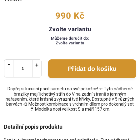
990 Kč
Zvolte variantu
Můžeme doručit do:
Zvolte variantu
Přidat do košíku
Dopřej si luxusní pocit sametu na své pokožce! ✨ Tyto nádherné
brazilky mají lichotivý střih do V na zadní straně s jemným
nařasením, které krásně zvýrazní tvé křivky. Dostupné v 5 různých
barvách 🎨 Možnost kombinace s vrchním dílem pro dokonalý set
👙 Modelka nosí velikost S a měří 157 cm.
Detailní popis produktu