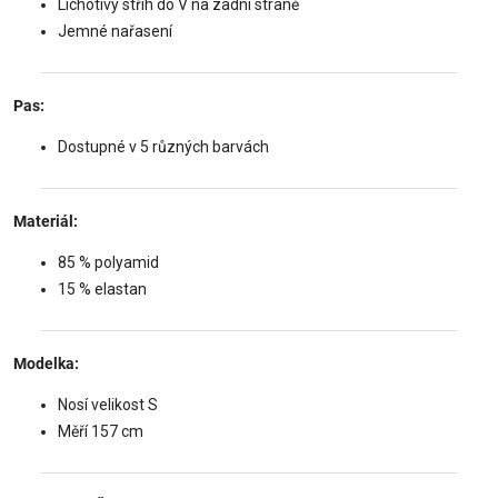
Lichotivý střih do V na zadní straně
Jemné nařasení
Pas:
Dostupné v 5 různých barvách
Materiál:
85 % polyamid
15 % elastan
Modelka:
Nosí velikost S
Měří 157 cm