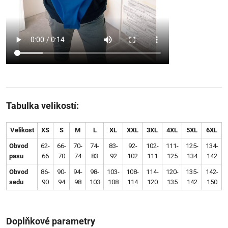
Tabulka velikostí:
Velikost
XS
S
M
L
XL
XXL
3XL
4XL
5XL
6XL
Obvod
62-
66-
70-
74-
83-
92-
102-
111-
125-
134-
pasu
66
70
74
83
92
102
111
125
134
142
Obvod
86-
90-
94-
98-
103-
108-
114-
120-
135-
142-
sedu
90
94
98
103
108
114
120
135
142
150
Doplňkové parametry