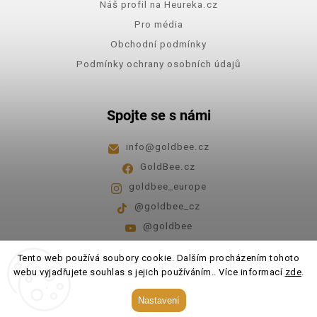
Náš profil na Heureka.cz
Pro média
Obchodní podmínky
Podmínky ochrany osobních údajů
Spojte se s námi
info
@
goldbee.cz
GoldBee.cz
goldbee_europe
@goldbee_cz
@goldbee
Pondělí - pátek
8:00-14:00
Tento web používá soubory cookie. Dalším procházením tohoto
webu vyjadřujete souhlas s jejich používáním.. Více informací
zde
.
Copyright 2026
GoldBee
. Všechna práva vyhrazena.
Nastavení
Upravit nastavení cookies