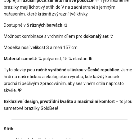
Dopřej si
luxusní pocit sametu na své pokožce
!
✨
Tyto nádherné
brazilky mají lichotivý střih do V na zadní straně s jemným
nařasením, které krásně zvýrazní tvé křivky.
Dostupné v
5 různých barvách
🎨
Možnost kombinace s vrchním dílem pro
dokonalý set
👙
Modelka nosí velikost S a měří 157 cm.
Materiál samet:
5 % polyamid, 15 % elastan
🧵
Tyto plavky jsou
ručně vyráběné s láskou v České republice
. Jsme
hrdí na naši etickou a ekologickou výrobu, kde každý kousek
prochází pečlivým zpracováním, aby ses v něm cítila naprosto
skvěle.
💖
Exkluzivní design, prvotřídní kvalita a maximální komfort
– to jsou
sametové brazilky GoldBee!
Střih: