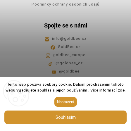
Podmínky ochrany osobních údajů
Spojte se s námi
info
@
goldbee.cz
GoldBee.cz
goldbee_europe
@goldbee_cz
@goldbee
Pondělí - pátek
8:00-14:00
Tento web používá soubory cookie. Dalším procházením tohoto
webu vyjadřujete souhlas s jejich používáním.. Více informací
zde
.
Copyright 2026
GoldBee
. Všechna práva vyhrazena.
Nastavení
Upravit nastavení cookies
Souhlasím
Vytvořil
Shoptet
| Design
Shoptak.cz.