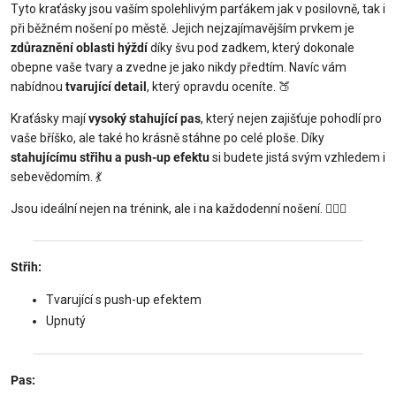
Tyto kraťásky jsou vaším spolehlivým parťákem jak v posilovně, tak i
při běžném nošení po městě. Jejich nejzajímavějším prvkem je
zdůraznění oblasti hýždí
díky švu pod zadkem, který dokonale
obepne vaše tvary a zvedne je jako nikdy předtím. Navíc vám
nabídnou
tvarující detail
, který opravdu oceníte. 🍑
Kraťásky mají
vysoký stahující pas
, který nejen zajišťuje pohodlí pro
vaše bříško, ale také ho krásně stáhne po celé ploše. Díky
stahujícímu střihu a push-up efektu
si budete jistá svým vzhledem i
sebevědomím. 💃
Jsou ideální nejen na trénink, ale i na každodenní nošení. 🏋️‍♀️🌆
Střih:
Tvarující s push-up efektem
Upnutý
Pas: