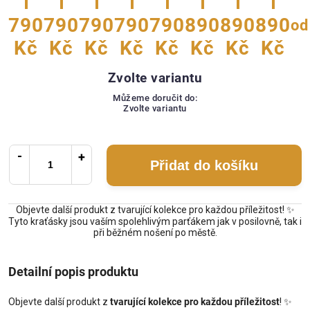
1
1
1
1
1
1
1
1
790
790
790
790
790
890
890
890
od
Kč
Kč
Kč
Kč
Kč
Kč
Kč
Kč
Zvolte variantu
Můžeme doručit do:
Zvolte variantu
Přidat do košíku
Objevte další produkt z tvarující kolekce pro každou příležitost! ✨
Tyto kraťásky jsou vaším spolehlivým parťákem jak v posilovně, tak i
při běžném nošení po městě.
Detailní popis produktu
Objevte další produkt z
tvarující kolekce pro každou příležitost
! ✨