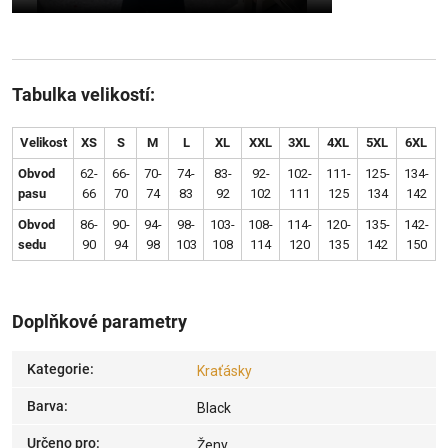
Tabulka velikostí:
Velikost
XS
S
M
L
XL
XXL
3XL
4XL
5XL
6XL
Obvod
62-
66-
70-
74-
83-
92-
102-
111-
125-
134-
pasu
66
70
74
83
92
102
111
125
134
142
Obvod
86-
90-
94-
98-
103-
108-
114-
120-
135-
142-
sedu
90
94
98
103
108
114
120
135
142
150
Doplňkové parametry
Kategorie
:
Kraťásky
Barva
:
Black
Určeno pro
:
Ženy