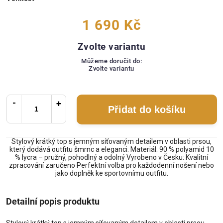
1 690 Kč
Zvolte variantu
Můžeme doručit do:
Zvolte variantu
Přidat do košíku
Stylový krátký top s jemným síťovaným detailem v oblasti prsou,
který dodává outfitu šmrnc a eleganci. Materiál: 90 % polyamid 10
% lycra – pružný, pohodlný a odolný Vyrobeno v Česku: Kvalitní
zpracování zaručeno Perfektní volba pro každodenní nošení nebo
jako doplněk ke sportovnímu outfitu.
Detailní popis produktu
Stylový krátký top s jemným síťovaným detailem v oblasti prsou,