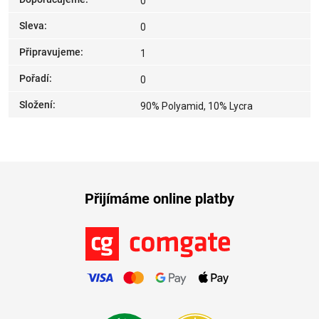
0
Sleva
:
0
Připravujeme
:
1
Pořadí
:
0
Složení
:
90% Polyamid, 10% Lycra
Přijímáme online platby