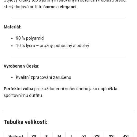
který dodává outfitu
šmrnc
a
eleganci
.
Materiál:
90 % polyamid
10 % lycra – pružný, pohodlný a odolný
Vyrobeno v Česku:
Kvalitní zpracování zaručeno
Perfektní volba
pro každodenní nošení nebo jako doplněk ke
sportovnímu outfitu.
Tabulka velikostí:
Velikost
XS
S
M
L
XL
XXL
3XL
4XL