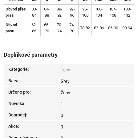
Obvod přes
80-
84-
88-
92-
96-
100-
104-
108-
prsa
84
88
92
96
100
104
108
112
Obvod
62-
66-
70-
74-
78-82
82-86
86-90
90-94
pasu
66
70
74
78
Doplňkové parametry
Kategorie
:
Topy
Barva
:
Grey
Určeno pro
:
Ženy
Novinka
:
1
Doprodej
:
0
Akce
:
0
Doporučujeme
: