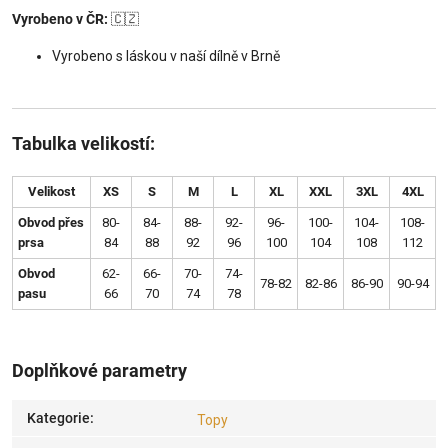
Vyrobeno v ČR:
🇨🇿
Vyrobeno s láskou v naší dílně v Brně
Tabulka velikostí:
Velikost
XS
S
M
L
XL
XXL
3XL
4XL
Obvod přes
80-
84-
88-
92-
96-
100-
104-
108-
prsa
84
88
92
96
100
104
108
112
Obvod
62-
66-
70-
74-
78-82
82-86
86-90
90-94
pasu
66
70
74
78
Doplňkové parametry
Kategorie
:
Topy