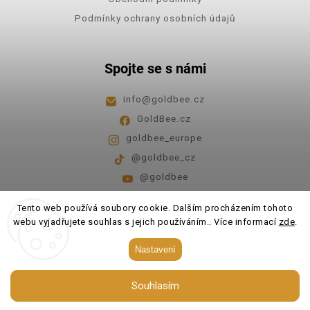
Podmínky ochrany osobních údajů
Spojte se s námi
info
@
goldbee.cz
GoldBee.cz
goldbee_europe
@goldbee_cz
@goldbee
Pondělí - pátek
8:00-14:00
Tento web používá soubory cookie. Dalším procházením tohoto
webu vyjadřujete souhlas s jejich používáním.. Více informací
zde
.
Copyright 2026
GoldBee
. Všechna práva vyhrazena.
Nastavení
Upravit nastavení cookies
Souhlasím
Vytvořil
Shoptet
| Design
Shoptak.cz.