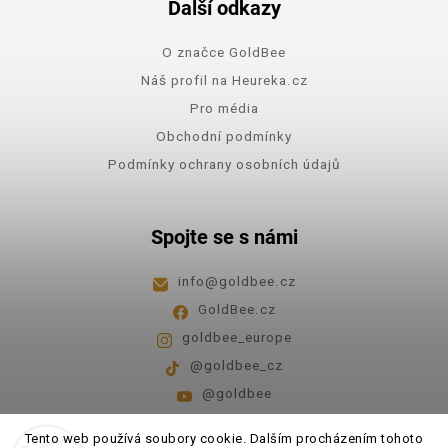
Další odkazy
O značce GoldBee
Náš profil na Heureka.cz
Pro média
Obchodní podmínky
Podmínky ochrany osobních údajů
Spojte se s námi
info
@
goldbee.cz
GoldBee.cz
goldbee_europe
@goldbee_cz
@goldbee
Pondělí - pátek
8:00-14:00
Tento web používá soubory cookie. Dalším procházením tohoto