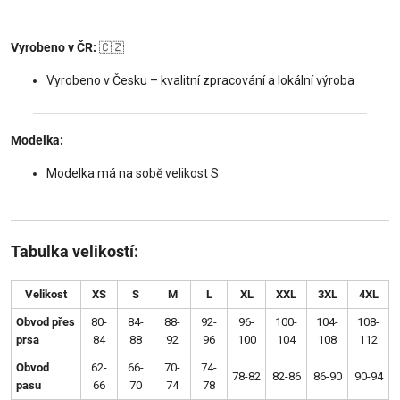
Vyrobeno v ČR:
🇨🇿
Vyrobeno v Česku – kvalitní zpracování a lokální výroba
Modelka:
Modelka má na sobě velikost S
Tabulka velikostí:
Velikost
XS
S
M
L
XL
XXL
3XL
4XL
Obvod přes
80-
84-
88-
92-
96-
100-
104-
108-
prsa
84
88
92
96
100
104
108
112
Obvod
62-
66-
70-
74-
78-82
82-86
86-90
90-94
pasu
66
70
74
78