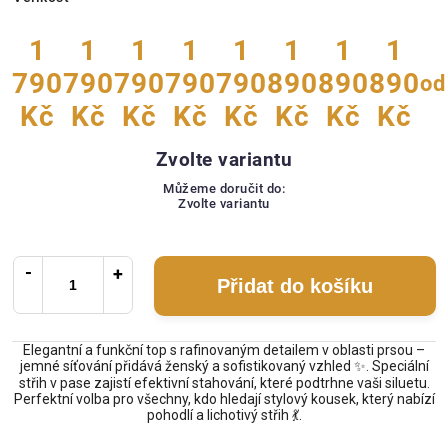
1
1
1
1
1
1
1
1
790
790
790
790
790
890
890
890
od
Kč
Kč
Kč
Kč
Kč
Kč
Kč
Kč
Zvolte variantu
Můžeme doručit do:
Zvolte variantu
Přidat do košíku
Elegantní a funkční top s rafinovaným detailem v oblasti prsou –
jemné síťování přidává ženský a sofistikovaný vzhled ✨. Speciální
střih v pase zajistí efektivní stahování, které podtrhne vaši siluetu.
Perfektní volba pro všechny, kdo hledají stylový kousek, který nabízí
pohodlí a lichotivý střih 💃.