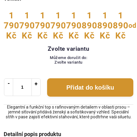
1
1
1
1
1
1
1
1
790
790
790
790
790
890
890
890
od
Kč
Kč
Kč
Kč
Kč
Kč
Kč
Kč
Zvolte variantu
Můžeme doručit do:
Zvolte variantu
Přidat do košíku
Elegantní a funkční top s rafinovaným detailem v oblasti prsou –
jemné síťování přidává ženský a sofistikovaný vzhled. Speciální
střih v pase zajistí efektivní stahování, které podtrhne vaši siluetu.
Detailní popis produktu