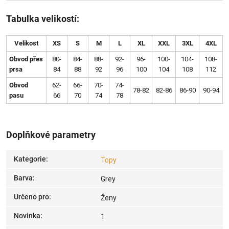
Tabulka velikostí:
Velikost
XS
S
M
L
XL
XXL
3XL
4XL
Obvod přes
80-
84-
88-
92-
96-
100-
104-
108-
prsa
84
88
92
96
100
104
108
112
Obvod
62-
66-
70-
74-
78-82
82-86
86-90
90-94
pasu
66
70
74
78
Doplňkové parametry
Kategorie
:
Topy
Barva
:
Grey
Určeno pro
:
Ženy
Novinka
:
1