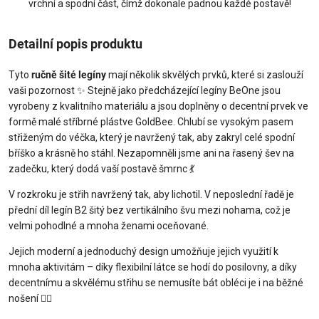
vrchní a spodní část, čímž dokonale padnou každé postavě!
Detailní popis produktu
Tyto
ručně šité legíny
mají několik skvělých prvků, které si zaslouží
vaši pozornost ✨ Stejně jako předcházející legíny BeOne jsou
vyrobeny z kvalitního materiálu a jsou doplněny o decentní prvek ve
formě malé stříbrné plástve GoldBee. Chlubí se vysokým pasem
střiženým do véčka, který je navržený tak, aby zakryl celé spodní
bříško a krásně ho stáhl. Nezapomněli jsme ani na řasený šev na
zadečku, který dodá vaší postavě šmrnc 💃
V rozkroku je střih navržený tak, aby lichotil. V neposlední řadě je
přední díl legín B2 šitý bez vertikálního švu mezi nohama, což je
velmi pohodlné a mnoha ženami oceňované.
Jejich moderní a jednoduchý design umožňuje jejich využití k
mnoha aktivitám – díky flexibilní látce se hodí do posilovny, a díky
decentnímu a skvělému střihu se nemusíte bát obléci je i na běžné
nošení 🧘‍♀️