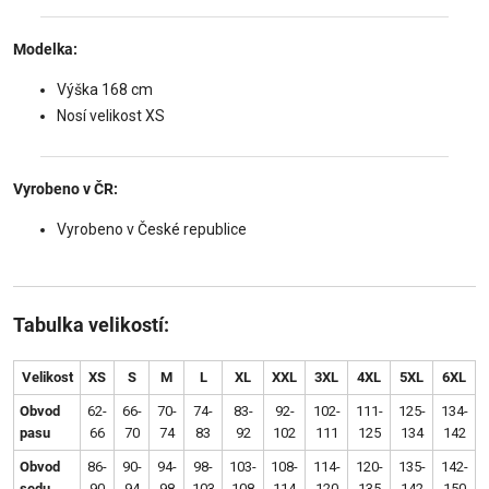
Modelka:
Výška 168 cm
Nosí velikost XS
Vyrobeno v ČR:
Vyrobeno v České republice
Tabulka velikostí:
Velikost
XS
S
M
L
XL
XXL
3XL
4XL
5XL
6XL
Obvod
62-
66-
70-
74-
83-
92-
102-
111-
125-
134-
pasu
66
70
74
83
92
102
111
125
134
142
Obvod
86-
90-
94-
98-
103-
108-
114-
120-
135-
142-
sedu
90
94
98
103
108
114
120
135
142
150