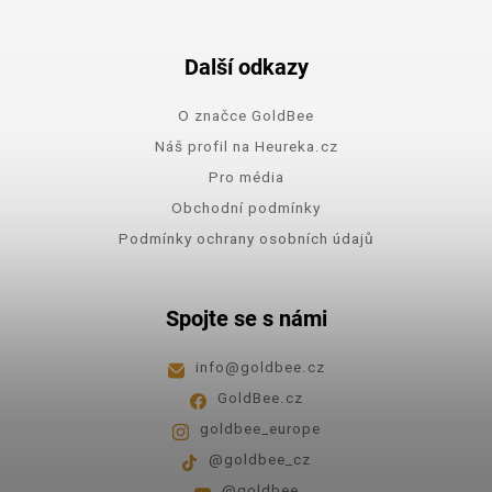
Další odkazy
O značce GoldBee
Náš profil na Heureka.cz
Pro média
Obchodní podmínky
Podmínky ochrany osobních údajů
Spojte se s námi
info
@
goldbee.cz
GoldBee.cz
goldbee_europe
@goldbee_cz
@goldbee