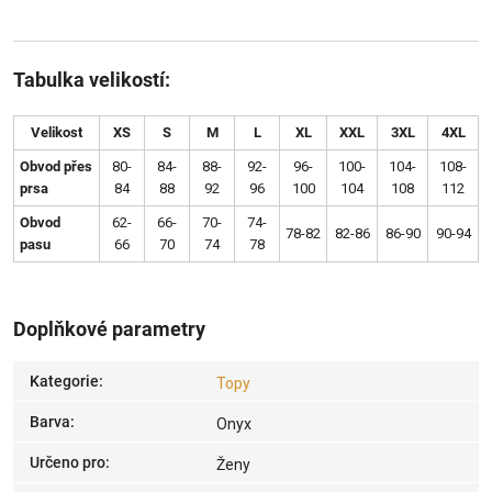
Tabulka velikostí:
Velikost
XS
S
M
L
XL
XXL
3XL
4XL
Obvod přes
80-
84-
88-
92-
96-
100-
104-
108-
prsa
84
88
92
96
100
104
108
112
Obvod
62-
66-
70-
74-
78-82
82-86
86-90
90-94
pasu
66
70
74
78
Doplňkové parametry
Kategorie
:
Topy
Barva
:
Onyx
Určeno pro
:
Ženy