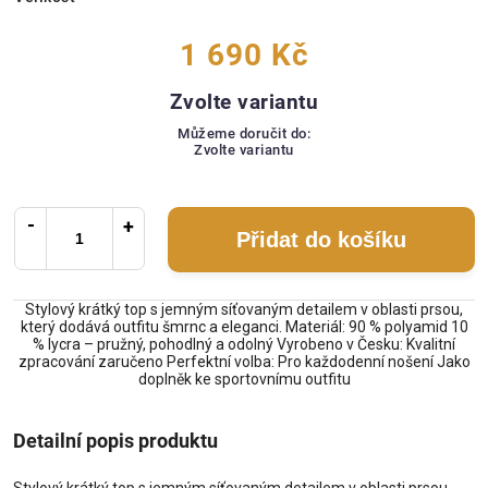
1 690 Kč
Zvolte variantu
Můžeme doručit do:
Zvolte variantu
Přidat do košíku
Stylový krátký top s jemným síťovaným detailem v oblasti prsou,
který dodává outfitu šmrnc a eleganci. Materiál: 90 % polyamid 10
% lycra – pružný, pohodlný a odolný Vyrobeno v Česku: Kvalitní
zpracování zaručeno Perfektní volba: Pro každodenní nošení Jako
doplněk ke sportovnímu outfitu
Detailní popis produktu
Stylový krátký top s jemným síťovaným detailem v oblasti prsou,